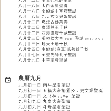
八月十八日 太白金星聖誕
八月十八日 南鯤鯓中軍府聖誕
八月十八日 九天玄女娘娘聖誕
八月廿二日 燃燈古佛萬壽
八月廿二日 廣澤尊王千秋
八月廿二日 西港盧府千歲聖誕
八月廿三日
張桓侯大帝
聖誕
（張飛）
(桓：ㄏㄨㄢˊ)
八月廿三日 邢天王爺千秋
八月廿四日 南鯤鯓(麻豆)萬善爺千秋
八月廿七日 至聖先師孔子聖誕
八月廿九日 中華聖母聖誕
農曆九月
九月初一日 南斗星君聖誕
九月初一日 五福大帝揚靈公．史文業聖誕
九月初一日 文財神
聖誕
（比干公）
九月初九日 九皇大帝聖壽
九月初九日 斗母星君聖誕