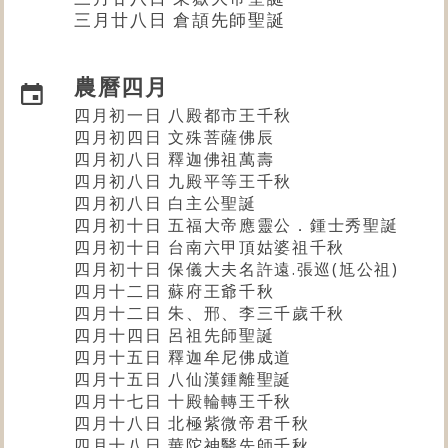
三月廿八日 倉頡先師聖誕
農曆四月
四月初一日 八殿都市王千秋
四月初四日 文殊菩薩佛辰
四月初八日 釋迦佛祖萬壽
四月初八日 九殿平等王千秋
四月初八日 白主公聖誕
四月初十日
五福大帝應靈公．鍾士秀聖誕
四月初十日 台南六甲頂姑婆祖千秋
四月初十日 保儀大夫名許遠.張巡(尪公祖)
四月十二日 蘇府王爺千秋
四月十二日 朱、邢、李三千歲千秋
四月十四日
呂祖先師
聖誕
四月十五日
釋迦牟尼佛成道
四月十五日 八仙漢鍾離聖誕
四月十七日 十殿輪轉王千秋
四月十八日 北極紫微帝君千秋
四月十八日 華陀神醫先師千秋