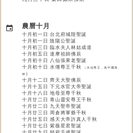
農曆十月
十月初一日 台北府城隍聖誕
十月初一日 陰陽公聖誕
十月初三日
臨水夫人林姑成道
十月初五日 達摩祖師佛辰
十月初十日 八仙張果老聖誕
十月初十日 水僊尊王千秋
（水仙尊
王
，為中國海
）
神
十月十二日 齊天大聖佛辰
十月十五日
下元水官
大帝聖誕
十月十八日 地母至尊千秋
十月廿二日 青山靈安尊王千秋
十月廿二日 九天聖帝聖誕
十月廿三日 周倉將軍爺千秋
十月廿五日 感天大帝許真人千秋
十月廿七日 紫薇星君聖誕
十月廿九日 鄔府千歲聖誕