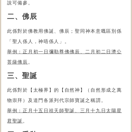
說可備參。
二、佛辰
此係對於佛教
用佛誕、佛辰；聖同神本意嘅區別係
「聖人係人，神唔係人」。
舉例：正月初一日彌勒尊佛佛辰、二月初二日濟公
菩薩佛辰
。
三
、聖誕
此係對於【太極界】的【自然神】（自然形成之萬
物崇拜）及道門各派列代宗師寶誕之稱謂。
舉例：正月十五日祖天師聖誕、三月十九日太陽星
君聖誕
。