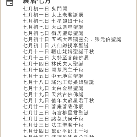
農曆七月
七月初一日 鬼門開
七月初一日 太上老君誕辰
七月初七日 七星娘娘千秋
七月初七日 大成魁星聖誕
七月初七日 衛房聖母聖誕
七月初十日
五福大帝顯靈公．張元伯
聖誕
七月初十日 八仙鐵拐李聖誕
七月十一日 驪山姥姆聖誕千秋
七月十三日 大勢至菩薩佛辰
七月十四日 林氏夫人聖誕
七月十四日 開基恩主千秋
七月十五日
中元地官
聖誕
七月十八日 瑤池王母娘娘聖誕
七月十九日 太白金星聖誕
七月十九日 天然古佛佛誕
七月十九日 值年太歲星君千秋
七月廿一日 菩庵菩薩佛辰
七月廿三日 南宮柳星君聖誕
七月廿三日 諸葛武侯千秋
七月廿三日 法主聖君千秋
七月廿四日 鄭延平邵王千秋
七月廿五日 武德侯沈祖公千秋