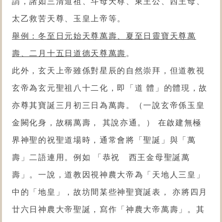
謂，諸如三清道祖、斗母天尊、東王公、西王母、
太乙救苦天尊、玉皇上帝等。
舉例：冬至日元始天尊萬壽、夏至日靈寶天尊萬
壽、二月十五日道德天尊萬壽
。
此外，玄天上帝雖係對星辰的自然崇拜，但道教視
玄帝為玄元聖祖八十二化，即「道 體」的體現，故
亦尊其寶誕三月初三日為萬壽。（一說玄帝係玉皇
金闕化身，故稱萬壽， 其說亦通。） 在啟建無極
界神聖的祝聖道場時，通常會將「聖誕」與「萬
壽」二語連用。例如 「恭祝 西王金母聖誕萬
壽」。一說，道教因視神農大帝為「天地人三皇」
中的「地皇」，故坊間某些神聖寶誕表， 亦將四月
廿六日神農大帝聖誕，寫作「神農大帝萬壽」。其