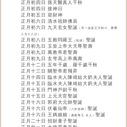
正月初四日 孫天醫真人千秋
正月初四日 接神日
正月初五日 迎財神
正月初六日 清水祖師佛辰
正月初六日 九天玄女聖誕
（另一說是正月初六、農曆
八月十八日）
正月初八日
五殿閰羅王
聖誕
（包拯）
正月初九日 玉皇上帝大天尊聖壽
正月初九日 萬教帝君聖壽
正月初九日 玄穹高上帝萬壽
正月十二日 五年千歲．羅千歲千秋
正月十三日
關聖帝君
飛昇
正月十四
日
臨水夫人陳靖姑大奶夫人
聖誕
正月十五日 臨水夫人陳靖姑
大奶夫人
聖誕
正月十五日 門神戶尉千秋
正月十五日
上元天官
聖誕
正月十六日 郭府大元帥聖誕
正月十六日 伏羲仙
帝
聖誕
（八卦祖師）
正月十六日 王媽娘娘
聖誕
（廣惠尊王 夫人）
正月二十日 招財童子聖誕
正月廿一日 水德星君千秋