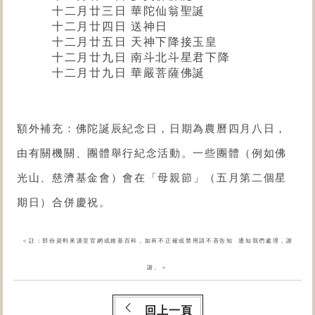
十二月廿三日 華陀仙翁聖誕
十二月廿四日 送神日
十二月廿五日 天神下降接玉皇
十二月廿九日 南斗北斗星君下降
十二月廿九日 華嚴菩薩佛誕
額外補充：佛陀誕辰紀念日，日期為農曆四月八日，
由有關機關、團體舉行紀念活動。一些團體（例如
佛
光山
、慈濟基金會）會在「母親節」（五月第二個星
期日）合併慶祝。
＜註：部份資料來源至官網或維基百科，如有不正確或禁用請不吝告知 通知我們處理，謝
謝。＞
回上一頁