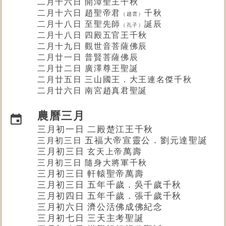
二月十六日 開漳聖王千秋
二月十六日 趙聖帝君
千秋
（趙雲）
二月十八日 至聖先師
誕辰
（孔子）
二月十八日 四殿五官王千秋
二月十九日 觀世音菩薩佛辰
二月廿一日 普賢菩薩佛辰
二月廿二日
廣澤尊王
聖誕
二月廿五日 三山國王．大王連名傑千秋
二月廿六日 南宮趙真君聖誕
農曆三月
三月初一日 二殿楚江王千秋
五福大帝宣靈公．劉元達聖誕
三月初三日
三月初三日
萬壽
玄天上帝
三月初三日 隨身大將軍千秋
三月初三日 軒轅聖帝萬壽
三月初三日 五年千歲．吳千歲千秋
三月初四日 五年千歲．張千歲千秋
三月初六日 濟公活佛成佛紀念
三月初七日 三天主考聖誕