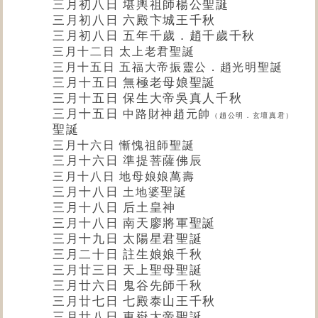
三月初八日 堪輿祖師楊公聖誕
三月初八日 六殿卞城王千秋
三月初八日 五年千歲．趙千歲千秋
三月十二日 太上老君聖誕
三月十五日 五福大帝振靈公．趙光明聖誕
三月十五日 無極老母娘聖誕
三月十五日
保生大帝
吳真人千秋
三月十五日
中路財神趙元帥
（趙公明．玄壇真君）
聖誕
三月十六日
慚愧祖師聖誕
三月十六日 準提菩薩佛辰
三月十八日 地母娘娘萬壽
三月十八日
聖誕
土地婆
三月十八日 后土皇神
三月十八日 南天廖將軍聖誕
三月十九日 太陽星君聖誕
三月二十日 註生娘娘千秋
三月廿三日
天上聖母
聖誕
三月廿六日 鬼谷先師千秋
三月廿七日 七殿泰山王千秋
三月廿八日 東嶽大帝聖誕