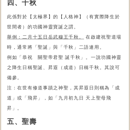
四
、千秋
此係對於【太極界】的【人格神】（有實際降生於
世間者）的功國神靈寶誕之謂。
舉例：二月十五日岳武穆王千秋。
在啟建祝聖道場
時，通常將「聖誕」與「千秋」二語連用。
例如「恭祝 關聖帝君聖 誕千秋」。一說功國神靈
之降生日稱聖誕、昇遐（成道）日稱千秋。其說可
備參。
注：在世有修道事蹟之神聖，其昇遐日則稱為「成
道」或「飛昇」，如「九月初九日 天上聖母飛
昇」。
五、聖壽