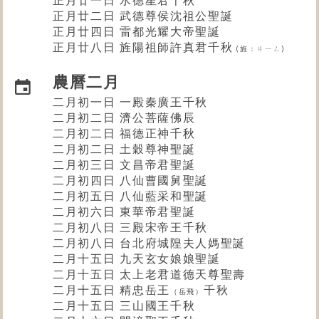
正月廿二日 武德尊侯沈祖公聖誕
正月廿四日 雷都光耀大帝聖誕
正月廿八日 旌陽祖師許真君千秋
(旌：ㄐㄧㄥ)
農曆二月
二月初一日 一殿秦廣王千秋
二月初二日 濟公菩薩佛辰
二月初二日
福德正神
千秋
二月初二日 土穀尊神聖誕
二月初三日 文昌帝君聖誕
二月初四日 八仙曹國舅聖誕
二月初五日 八仙藍采和聖誕
二月初六日 東華帝君聖誕
二月初八日 三殿宋帝王千秋
二月初八日 台北府城隍夫人媽聖誕
二月十五日 九天玄女娘娘聖誕
二月十五日 太上老君道德天尊聖壽
二月十五日 精忠岳王
千秋
（岳飛）
二月十五日 三山國王千秋