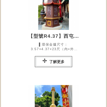
【型號R4.37】西屯玉興宮
▌環保金爐尺寸：
3.57×4.37×23尺（內×外×
高）
了解更多