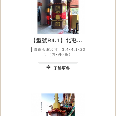
【型號R4.1】北屯水仙宮
▌環保金爐尺寸：3.4×4.1×23
尺（內×外×高）
了解更多