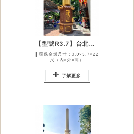
【型號R3.7】台北普願宮
▌環保金爐尺寸：3.0×3.7×22
尺（內×外×高）
了解更多