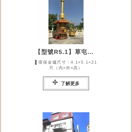
【型號R5.1】草屯慈惠堂
▌環保金爐尺寸：4.1×5.1×21
尺（內×外×高）
了解更多