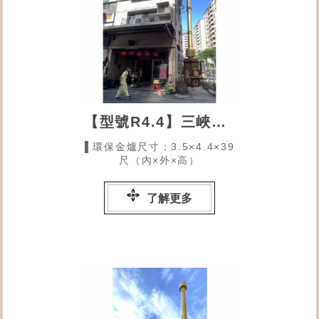
【型號R4.4】三峽玄門濟靈宮
▌環保金爐尺寸：3.5×4.4×39
尺（內×外×高）
了解更多