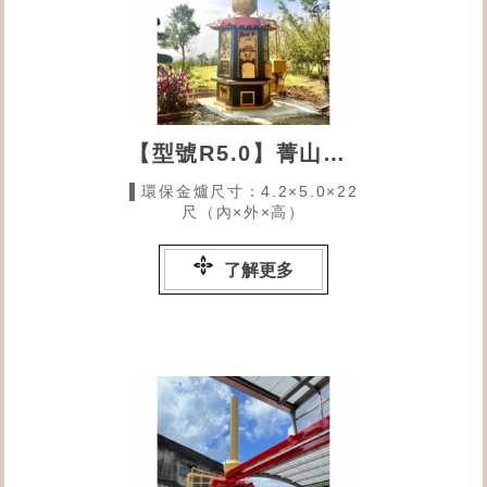
【型號R5.0】菁山玉皇宮
▌環保金爐尺寸：4.2×5.0×22
尺（內×外×高）
了解更多