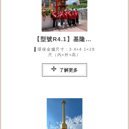
【型號R4.1】基隆北聖宮
▌環保金爐尺寸：3.4×4.1×28
尺（內×外×高）
了解更多