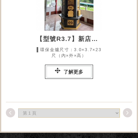
【型號R3.7】新店南青宮的環保金爐
▌環保金爐尺寸：3.0×3.7×23
尺（內×外×高）
了解更多