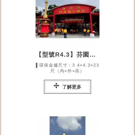
【型號R4.3】芬園鄉貓羅坑石頭公福德祠的環保金爐
▌環保金爐尺寸：3.4×4.3×23
尺（內×外×高）
了解更多