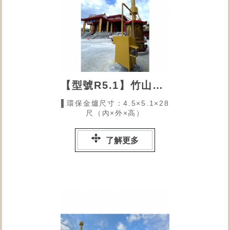
【型號R5.1】竹山慈惠堂的環保金爐
▌環保金爐尺寸：4.5×5.1×28
尺（內×外×高）
了解更多