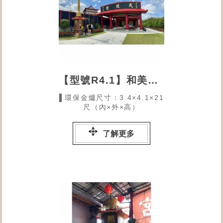
【型號R4.1】和美武陵壇的環保金爐
▌環保金爐尺寸：3.4×4.1×21
尺（內×外×高）
了解更多