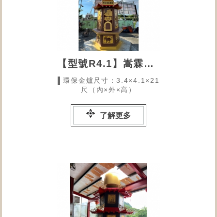
【型號R4.1】嵩霖福德正神
▌環保金爐尺寸：3.4×4.1×21
尺（內×外×高）
了解更多