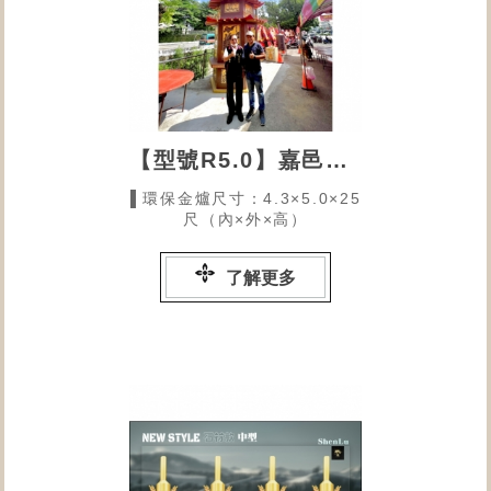
【型號R5.0】嘉邑福德宮的環保金爐
▌環保金爐尺寸：4.3×5.0×25
尺（內×外×高）
了解更多