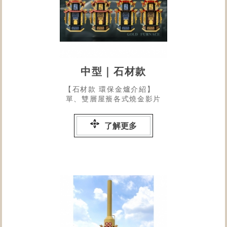
中型｜石材款
【石材款 環保金爐介紹】
單、雙層屋簷各式燒金影片
了解更多