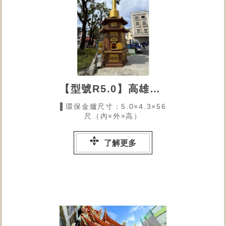
【型號R5.0】高雄港口慈濟宮的環保金爐
▌環保金爐尺寸：5.0×4.3×56
尺（內×外×高）
了解更多