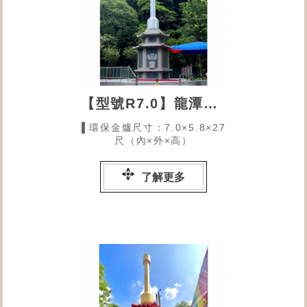
【型號R7.0】龍潭普南宮的環保金爐
▌環保金爐尺寸：7.0×5.8×27
尺（內×外×高）
了解更多