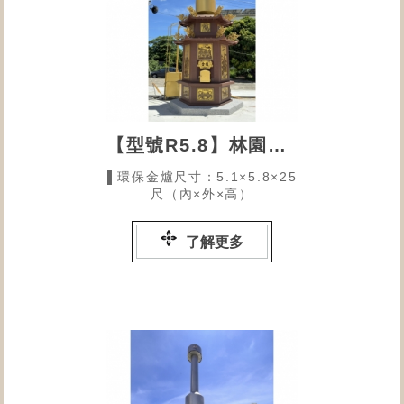
【型號R5.8】林園無極天玄宮的環保金爐
▌環保金爐尺寸：5.1×5.8×25
尺（內×外×高）
了解更多