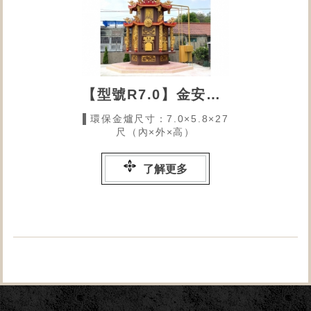
【型號R7.0】金安九龍太子宮的環保金爐
▌環保金爐尺寸：7.0×5.8×27
尺（內×外×高）
了解更多