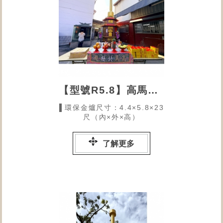
【型號R5.8】高馬北極殿的環保金爐
▌環保金爐尺寸：4.4×5.8×23
尺（內×外×高）
了解更多