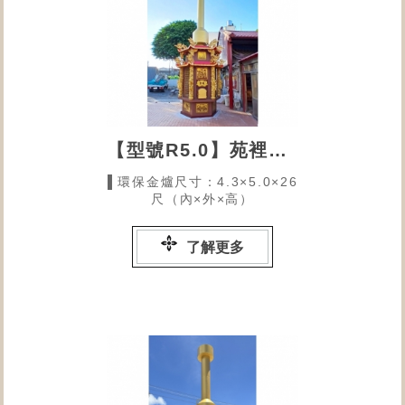
【型號R5.0】苑裡中正里福德祠的環保金爐
▌環保金爐尺寸：4.3×5.0×26
尺（內×外×高）
了解更多