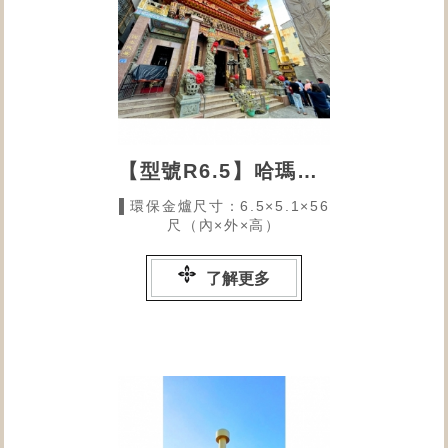
【型號R6.5】哈瑪星玉勅龍鳳宮的環保金爐
▌環保金爐尺寸：6.5×5.1×56
尺（內×外×高）
了解更多