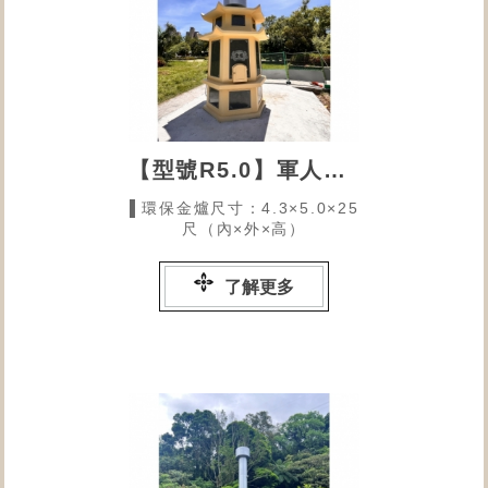
【型號R5.0】軍人忠靈祠鳥松園區的環保金爐
▌環保金爐尺寸：4.3×5.0×25
尺（內×外×高）
了解更多