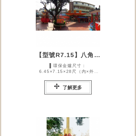
【型號R7.15】八角亭福德廟的環保金爐
▌環保金爐尺寸：
6.45×7.15×28尺（內×外×
高）
了解更多