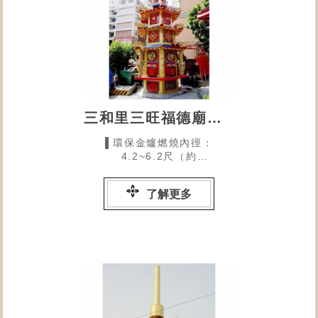
三和里三旺福德廟的環保金爐
▌環保金爐燃燒內徑：
4.2~6.2尺（約
127~187CM）為中型尺寸
了解更多