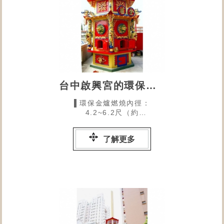
台中啟興宮的環保金爐
▌環保金爐燃燒內徑：
4.2~6.2尺（約
127~187CM）為中型尺寸
了解更多