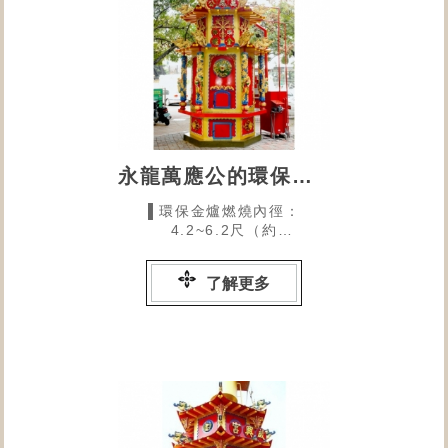
永龍萬應公的環保金爐
▌環保金爐燃燒內徑：
4.2~6.2尺（約
127~187CM）為中型尺寸
了解更多