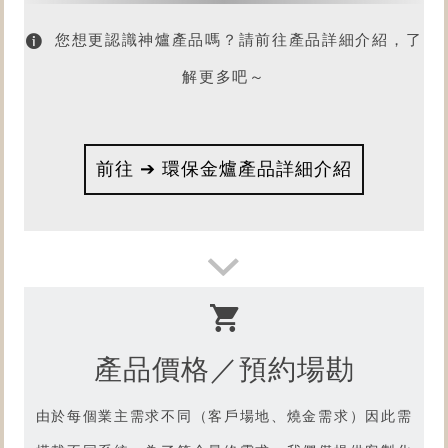
您想更認識神爐產品嗎？請前往產品詳細介紹，了
解更多吧～
前往 ➔ 環保金爐產品詳細介紹
產品價格／預約場勘
想了解
產品燒金實況嗎？
由於每個業主需求不同（客戶場地、燒金需求）因此需
請前往【型號R7.15】產品影片