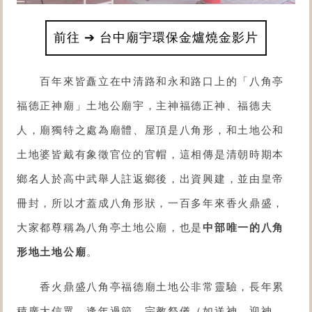
前往 ➔ 台中廟宇環保金爐燒金影片
百年來皆矗立在中清路和永和路口上的「
八角亭
福德正神廟
」土地公廟宇，主神福德正神、福德夫
人，廟獨特之處為廟體、屋頂是八角形，和土地公和
土地婆皆戴有象徵官位的官帽，這相傳是清朝時期本
鄉名人於高中武舉人註返鄉後，出­資興建，並由皇帝
冊封，所以才蓋成八角形狀，一百多年來香火鼎盛，
大家都尊稱為八角­亭土地公廟，也是
中部唯一的八角
形地土地公廟
。
香火鼎盛八角亭福德廟土地公非常靈驗，長年累
積廣大信眾，逢年過節、宗教祭儀（如送神、迎神、