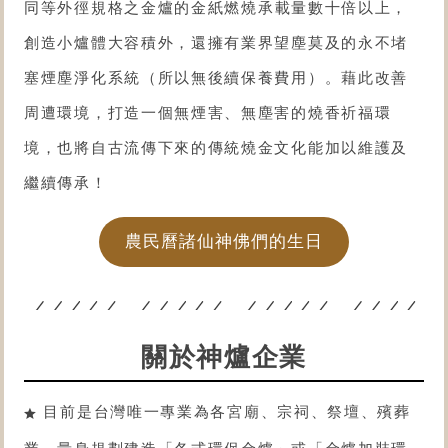
同等外徑規格之
金爐
的金紙燃燒承載量數十倍以上，
創造小爐體大容積外，還擁有業界望塵莫及的永不堵
塞煙塵淨化系統（所以無後續保養費用）。藉此改善
周遭環境，打造一個無煙害、無塵害的燒香祈福環
境，也將自古流傳下來的傳統燒金文化能加以維護及
繼續傳承！
農民曆諸仙神佛們的生日
關於神爐企業
目前是台灣唯一專業為各宮廟、宗祠、祭壇、殯葬
業，量身規劃建造「各式
環保金爐
」或「金爐
加裝環