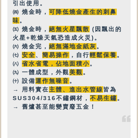
引出使用。
㈣
燒金時，
可降低燒金產生的刺鼻
味
。
㈤
燒金時，
絕無火星飄散
(因飄出的
火星+乾燥天氣恐造成火災)。
㈥
燒金完，
絕無
滿地金紙灰
。
㈦
安全
、
簡易操作
，自行
輕鬆保養
。
㈧
省水省電，佔地面積小
。
㈨
一體成型，外觀
美觀
。
㈩
設備
運作無噪音
。
→ 用料實在
主體、進出水管線
皆為
SUS304/316不鏽鋼材，
不易生鏽
。
→ 舊爐甚至能變賣廢五金！