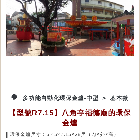
多功能自動化環保金爐-中型
基本款
【型號R7.15】八角亭福德廟的環保
金爐
▌環保金爐尺寸：6.45×7.15×28尺（內×外×高）