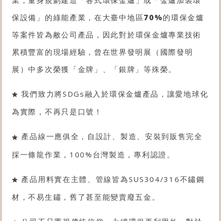
保設備
」的綠能產業，在大臺中地區
70%
的
環保金爐
等案件皆為敝公司產品，因此對於
環保金爐
專業技術
累積豐富的現場經驗，曾在世界發明展（國際發明
展）中多次榮獲「金牌」、「銀牌」等殊榮。
我們致力將SDGs融入於環保金爐產品，讓愛地球化
為實際，不再只是口號！
產品線一應俱全，自設計、製造、安裝到販售完全
採一條龍作業，100%台灣製造，專利認證。
產品用料實在主體、管線皆為SUS304/316不鏽鋼
材，不易生鏽，舊了甚至能變賣廢五金。