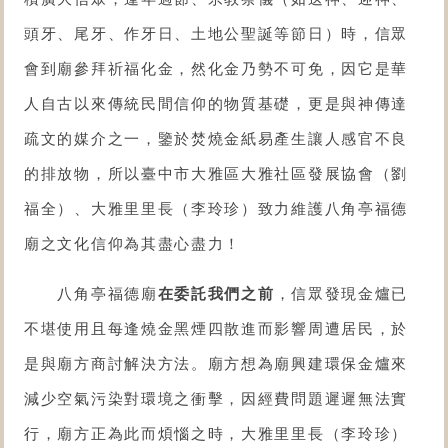
頭牙、尾牙、作牙日、土地公聖誕等節日）時，信眾
會到廟參拜祈福化金，然化金乃勢不可免，因它是華
人自古以來傳統民間信仰的物質基礎，更是與神傳達
疏文的媒介之一，鑒於焚燒金紙易產生讓人感官不良
的排放物，所以臺中市大雅區大雅社區發展協會（劉
福全）、大雅里里長（李玲珍）致力維護八角亭福德
廟之文化信仰為其盡心盡力！
八角亭福德廟
在委託我們之前
，信眾發現金爐已
不堪使用且每逢燒金黑煙四散進而影響周遭居民，於
是與廟方商討解決方法。廟方想為廟興建環保金爐來
減少空氣污染對環境之衝擊，因經費問題遲遲無法實
行，廟方正為此而煩惱之時，大雅里里長（李玲珍）