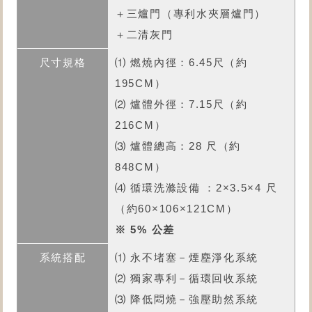
＋三爐門（專利水夾層爐門）
＋二清灰門
⑴ 燃燒內徑：6.45尺（約
195CM）
⑵ 爐體外徑：7.15尺（約
216CM）
⑶ 爐體總高：28 尺（約
848CM）
⑷ 循環洗滌設備 ：2×3.5×4 尺
（約60×106×121CM）
※ 5% 公差
⑴ 永不堵塞－煙塵淨化系統
⑵ 獨家專利－循環回收系統
⑶ 降低悶燒－強壓助然系統