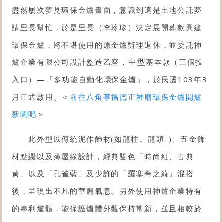
盡然屢次夢見環保金爐畫面，意識到這是土地公託夢
請里長幫忙，於是里長（李玲珍）決定展開募款興建
環保金爐，將不堪使用的原金爐辦理退休，並委託神
，中型
爐企業有限公司設計監造乙座
基本款
（三個投
入口）—「多功能自動化
環保金爐
」，於民國103年3
月正式啟用。＜
前往八角亭福德正神廟環保金爐開爐
新聞吧
＞
此外型以傳統泥作飾材(如龍柱、龍頭..)、五金飾
材點綴以及
薄屋緣設計
，經典雙色「時尚紅、古典
黃」以及「孔雀藍」及少許的「羅塞蒂之綠」混搭
後，呈現出不凡的華麗氣息。另外使用神爐企業特有
的專利爐體，能保護爐體外觀保持常新，並且相較於