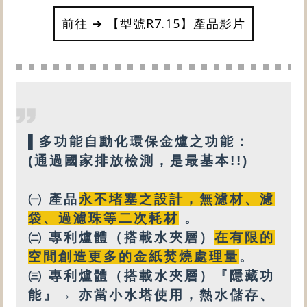
前往 ➔ 【型號R7.15】產品影片
▌
多功能
自動化環保金爐之功能：
(通過國家排放檢測，是最基本!!)
㈠ 產品
永不堵塞之設計
，
無
濾材、濾
袋、過濾珠等
二次耗材
。
㈡
專利
爐體（搭載
水夾層
）
在有限的
空間創造更多的金紙焚燒處理量
。
㈢
專利爐體（搭載水夾層）『隱藏功
能』→ 亦
當小水塔使用，
熱水
儲存、