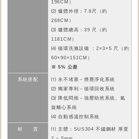
196CM）
⑵ 爐體外徑：7.8尺（約
269CM）
⑶ 爐體總高：39 尺（約
1181CM）
⑷ 循環洗滌設備 ：2×3×5 尺（約
60×90×151CM）
※ 5% 公差
⑴ 永不堵塞－煙塵淨化系統
⑵ 獨家專利－循環回收系統
⑶ 降低悶燒－強壓助然系統、氣
旋離心系統
⑷ 自動感溫控制系統
⑴ 主體：SUS304 不鏽鋼材 厚度
2 ~ 5mm