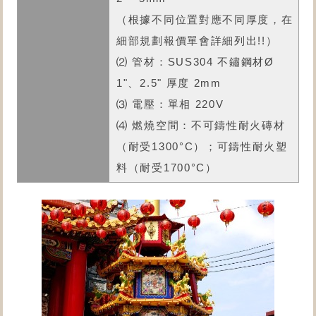
（根據不同位置對應不同厚度，在
細部規劃報價單會詳細列出!!）
⑵ 管材：SUS304 不鏽鋼材Ø
1"、2.5" 厚度 2mm
⑶ 電壓：單相 220V
⑷ 燃燒空間：不可鑄性耐火磚材
（耐受1300°C）；可鑄性耐火塑
料（耐受1700°C）