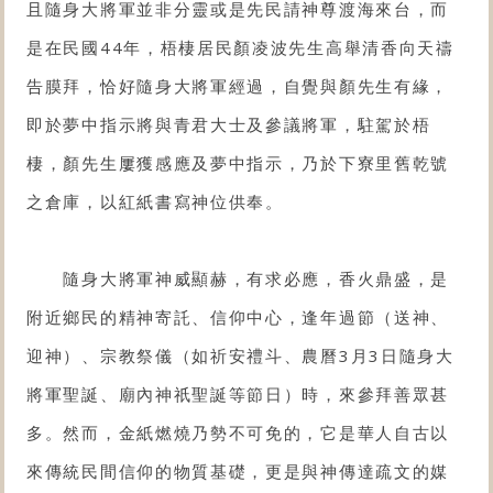
且隨身大將軍並非分靈或是先民請神尊渡海來台，而
是在民國44年，梧棲居民顏凌波先生高舉清香向天禱
告膜拜，恰好隨身大將軍經過，自覺與顏先生有緣，
即於夢中指示將與青君大士及參議將軍，駐駕於梧
棲，顏先生屢獲感應及夢中指示，乃於下寮里舊乾號
之倉庫，以紅紙書寫神位供奉。
隨身大將軍神威顯赫，有求必應，香火鼎盛，是
附近鄉民的精神寄託、信仰中心，逢年過節（送神、
迎神）、宗教祭儀（如祈安禮斗、農曆3月3日隨身大
將軍聖誕、廟內神祇聖誕等節日）時，來參拜善眾甚
多。然而，金紙燃燒乃勢不可免的，它是華人自古以
來傳統民間信仰的物質基礎，更是與神傳達疏文的媒