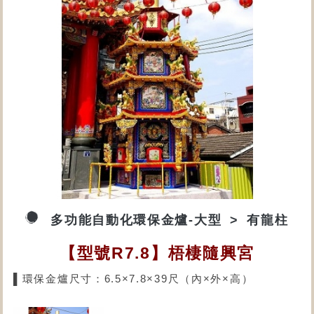
多功能自動化環保金爐-大型
有龍柱
【型號R7.8】梧棲隨興宮
▌環保金爐尺寸：6.5×7.8×39尺（內×外×高）