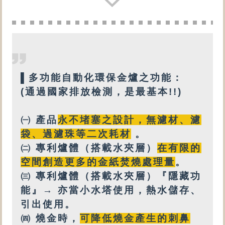
▌
多功能
自動化環保金爐之功能：
(通過國家排放檢測，是最基本!!)
㈠ 產品
永不堵塞之設計
，
無
濾材、濾
袋、過濾珠等
二次耗材
。
㈡
專利
爐體（搭載
水夾層
）
在有限的
空間創造更多的金紙焚燒處理量
。
㈢
專利爐體（搭載水夾層）『隱藏功
能』→ 亦
當小水塔使用，
熱水
儲存、
引出使用。
㈣
燒金時，
可降低燒金產生的刺鼻