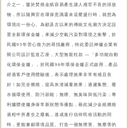
介之一，鑒於焚燒金紙容易產生讓人感官不良的排放
物，所以隨興宮在環保意識還未這麼盛行時，就想為
環境出一份心。為顧及古以來的傳統文化廟方決定設
置
全新環保金爐
，來減少空氣污染對環境之衝擊，於
民國95年苦心致力的尋找廠商，特此委託神爐企業有
限公司設計監造乙座，大型
無龍柱款
—「多功能自動
化
環保金爐
」，於民國96年
環保金爐
正式啟用，產品
經過客戶使用體驗後，表示處理效果非常有感且良
好！如完全燃燒，提高灰渣減量效果；過濾集態、廢
水循環使用、防污節能；無煙、無臭味與低污染；專
利爐體使爐身保常新狀態等優點，藉此減少金紙燃燒
過程中所產生之廢氣，達成進行信仰民俗活動的同
時，更能兼顧環境品質。打造一個無煙害、無塵害的