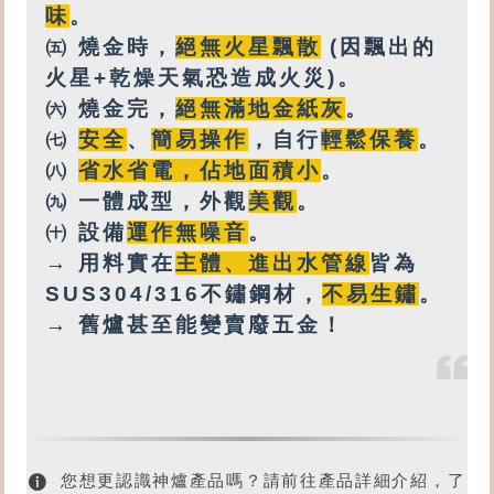
味
。
㈤
燒金時，
絕無火星飄散
(因飄出的
火星+乾燥天氣恐造成火災)。
㈥
燒金完，
絕無
滿地金紙灰
。
㈦
安全
、
簡易操作
，自行
輕鬆保養
。
㈧
省水省電，佔地面積小
。
㈨
一體成型，外觀
美觀
。
㈩
設備
運作無噪音
。
→ 用料實在
主體、進出水管線
皆為
SUS304/316不鏽鋼材，
不易生鏽
。
→ 舊爐甚至能變賣廢五金！
您想更認識神爐產品嗎？請前往產品詳細介紹，了