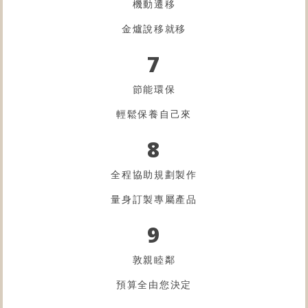
機動遷移
金爐
說移就移
7
節能環保
輕鬆保養自己來
8
全程協助規劃製作
量身訂製專屬產品
9
敦親睦鄰
預算全由您決定