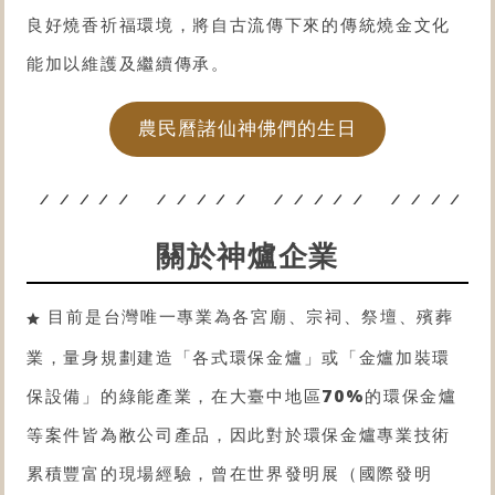
良好燒香祈福環境，將自古流傳下來的傳統燒金文化
能加以維護及繼續傳承。
農民曆諸仙神佛們的生日
關於神爐企業
目前是台灣唯一專業為各宮廟、宗祠、祭壇、殯葬
業，量身規劃建造「各式
環保金爐
」或「金爐
加裝環
保設備
」的綠能產業，在大臺中地區
70%
的
環保金爐
等案件皆為敝公司產品，因此對於
環保金爐
專業技術
累積豐富的現場經驗，曾在世界發明展（國際發明