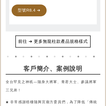
型號R8.4 ➔
前往 ➔ 更多無龍柱款產品規格樣式
客戶簡介、案例說明
全台罕見之神祇—隨身大將軍、青君大士、參議將軍
三兄弟！
非常感謝梧棲隨興宮廟方委員們，為了降低「傳統