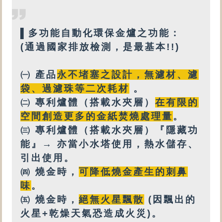
▌
多功能
自動化環保金爐之功能：
(通過國家排放檢測，是最基本!!)
㈠ 產品
永不堵塞之設計
，
無
濾材、濾
袋、過濾珠等
二次耗材
。
㈡
專利
爐體（搭載
水夾層
）
在有限的
空間創造更多的金紙焚燒處理量
。
㈢
專利爐體（搭載水夾層）『隱藏功
能』→ 亦
當小水塔使用，
熱水
儲存、
引出使用。
㈣
燒金時，
可降低燒金產生的刺鼻
味
。
㈤
燒金時，
絕無火星飄散
(因飄出的
火星+乾燥天氣恐造成火災)。