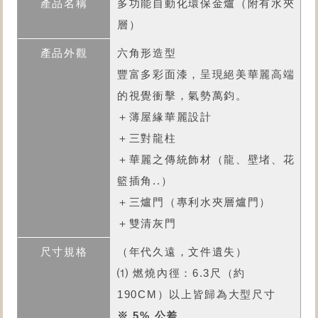
多功能自動化環保金爐
（附有水夾
層）
六角形造型
豐富多彩面漆，呈現絕美華麗高端
的視覺衝擊，氣勢萬鈞。
＋薄屋緣華麗設計
＋三對龍柱
＋華麗之傳統飾材（龍、壁堵、花
籃插角..）
＋三爐門（專利水夾層爐門）
＋雙清灰門
（年代久遠，文件遺失）
⑴ 燃燒內徑：6.3尺（約
190CM）以上皆歸為大型尺寸
※ 5% 公差