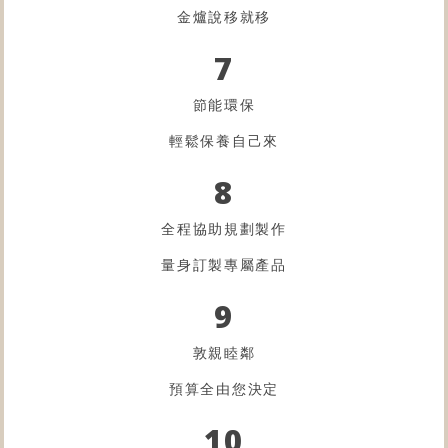
金爐
說移就移
7
節能環保
輕鬆保養自己來
8
全程協助規劃製作
量身訂製專屬產品
9
敦親睦鄰
預算全由您決定
10