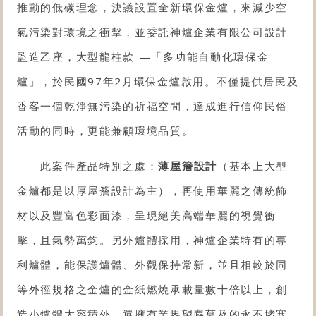
推動的低碳理念，決議設置
全新環保金爐
，來減少空
氣污染對環境之衝擊，並委託神爐企業有限公司設計
監造乙座，大型
龍柱款
—「多功能自動化
環保金
爐
」，於民國97年2月
環保金爐
啟用。不僅提供居民及
香客一個乾淨無污染的祈福空間，達成進行信仰民俗
活動的同時，更能兼顧環境品質。
此案件產品特別之處：
薄屋簷設計
（基本上大型
金爐都是以厚屋簷設計為主），再使用華麗之傳統飾
材以及豐富色彩面漆，呈現絕美高端華麗的視覺衝
擊，且氣勢萬鈞。另外爐體採用，神爐企業特有的專
利爐體，能保護爐體、外觀保持常新，並且相較於同
等外徑規格之
金爐
的金紙燃燒承載量數十倍以上，創
造小爐體大容積外，還擁有業界望塵莫及的永不堵塞