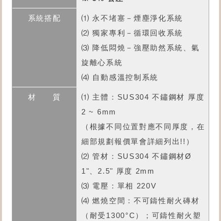
⑴ 永不堵塞－煙塵淨化系統
⑵ 獨家專利－循環回收系統
⑶ 降低悶燒－強壓助然系統、氣
旋離心系統
⑷ 自動感溫控制系統
⑴ 主體：SUS304 不鏽鋼材 厚度
2 ~ 6mm
（根據不同位置對應不同厚度，在
細部規劃報價單會詳細列出!!）
⑵ 管材：SUS304 不鏽鋼材Ø
1"、2.5" 厚度 2mm
⑶ 電壓：單相 220V
⑷ 燃燒空間：不可鑄性耐火磚材
（耐受1300°C）；可鑄性耐火塑