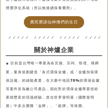
煙塵淨化系統（所以無後續保養費用）。
農民曆諸仙神佛們的生日
關於神爐企業
目前是台灣唯一專業為各宮廟、宗祠、祭壇、殯葬
業，量身規劃建造「各式
環保金爐
」或「金爐
加裝環
保設備
」的綠能產業，在大臺中地區
70%
的
環保金爐
等案件皆為敝公司產品，因此對於
環保金爐
專業技術
累積豐富的現場經驗，曾在世界發明展（國際發明
展）中多次榮獲「金牌」、「銀牌」等殊榮。