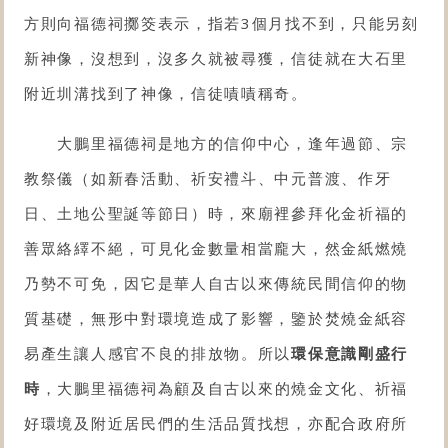
方則向福德祠擲筊表示，指若3個月找不到，只能另刻
新神像，沒想到，沒多久就被尋獲，信徒就在大石里
附近圳溝找到了神像，信徒嘖嘖稱奇。
大鵬里福德祠是地方的信仰中心，逢年過節、宗
教祭儀（如新春活動、祈安禮斗、中元普渡、作牙
日、土地公聖誕等節日）時，來廟裡參拜化金祈福的
善眾絡繹不絕，可見化金數量相當龐大，然金紙燃燒
乃勢不可免，因它是華人自古以來傳統民間信仰的物
質基礎，無形中對環境造成了影響，鑒於焚燒金紙容
易產生讓人感官不良的排放物。所以
環保意識剛盛行
時
，大鵬里福德祠為顧及自古以來的燒金文化、祈福
好環境及附近居民們的生活品質找想，亦配合政府所