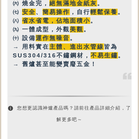
㈥
燒金完，
絕無
滿地金紙灰
。
㈦
安全
、
簡易操作
，自行
輕鬆保養
。
㈧
省水省電，佔地面積小
。
㈨
一體成型，外觀
美觀
。
㈩
設備
運作無噪音
。
→ 用料實在
主體、進出水管線
皆為
SUS304/316不鏽鋼材，
不易生鏽
。
→ 舊爐甚至能變賣廢五金！
您想更認識神爐產品嗎？請前往產品詳細介紹，了
解更多吧～