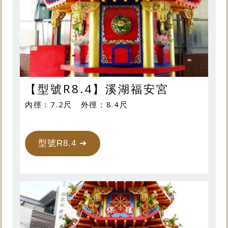
【型號R8.4】溪湖福安宮
內徑：7.2尺 外徑：8.4尺
型號R8.4 ➔