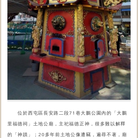
位於西屯區長安路二段71巷大鵬公園內的「
大鵬
里福德祠
」土地公廟，主祀福德正神，很多難以解釋
的「神蹟」；20多年前土地公像遭竊，遍尋不著，廟