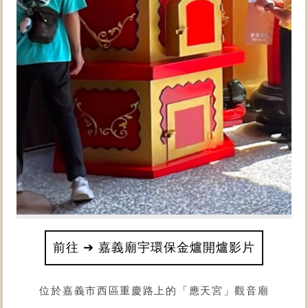
前往 ➔ 嘉義廟宇環保金爐開爐影片
位於嘉義市西區重慶路上的「
應天宮
」觀音廟