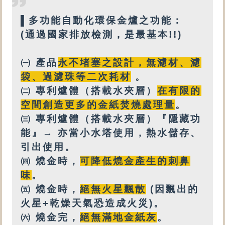
▌
多功能
自動化環保金爐之功能：
(通過國家排放檢測，是最基本!!)
㈠ 產品
永不堵塞之設計
，
無
濾材、濾
袋、過濾珠等
二次耗材
。
㈡
專利
爐體（搭載
水夾層
）
在有限的
空間創造更多的金紙焚燒處理量
。
㈢
專利爐體（搭載水夾層）『隱藏功
能』→ 亦
當小水塔使用，
熱水
儲存、
引出使用。
㈣
燒金時，
可降低燒金產生的刺鼻
味
。
㈤
燒金時，
絕無火星飄散
(因飄出的
火星+乾燥天氣恐造成火災)。
㈥
燒金完，
絕無
滿地金紙灰
。