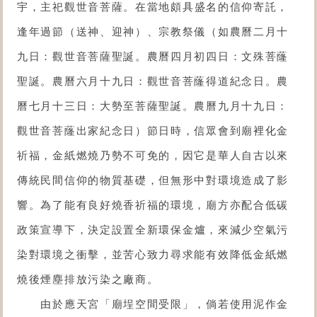
宇，主祀
觀世音菩薩
。在當地頗具盛名的信仰寄託，
逢年過節（送神、迎神）、宗教祭儀（如農曆二月十
九日：觀世音菩薩聖誕。農曆四月初四日：文殊菩蕯
聖誕。農曆六月十九日：觀世音菩蕯得道紀念日。農
曆七月十三日：大勢至菩薩聖誕。農曆九月十九日：
觀世音菩蕯出家紀念日）節日時，信眾會到廟裡化金
祈福，金紙燃燒乃勢不可免的，因它是華人自古以來
傳統民間信仰的物質基礎，但無形中對環境造成了影
響。為了能有良好燒香祈福的環境，廟方亦配合低碳
政策宣導下，決定設置
全新環保金爐
，來減少空氣污
染對環境之衝擊，並苦心致力尋求能有效降低金紙燃
燒後煙塵排放污染之廠商。
由於應天宮「廟埕空間受限」，倘若使用泥作金