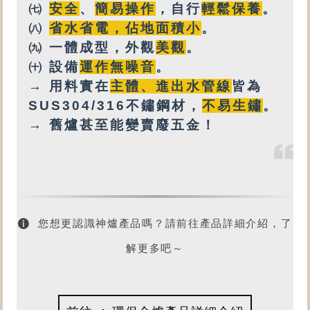
㈦
安全
、
簡易操作
，自行
輕鬆保養
。
㈧
省水省電，佔地面積小
。
㈨
一體成型，外觀
美觀
。
㈩
設備
運作無噪音
。
→ 用料實在
主體、進出水管線
皆為
SUS304/316不鏽鋼材，
不易生鏽
。
→ 舊爐甚至能變賣廢五金！
您想更認識神爐產品嗎？請前往產品詳細介紹，了
解更多吧～