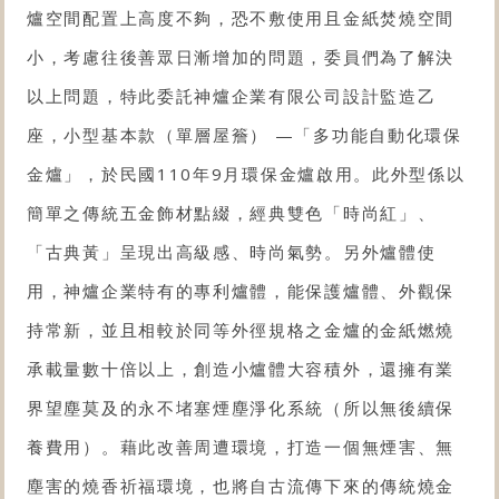
爐空間配置上高度不夠，恐不敷使用且金紙焚燒空間
小，考慮往後善眾日漸增加的問題，委員們為了解決
以上問題，特此委託神爐企業有限公司設計監造乙
座，小型基本款（單層屋簷） —「多功能自動化
環保
金爐
」，於民國110年9月環保金爐啟用。此外型係以
簡單之傳統五金飾材點綴，經典雙色「時尚紅」、
「古典黃」呈現出高級感、時尚氣勢。另外爐體使
用，神爐企業特有的專利爐體，能保護爐體、外觀保
持常新，並且相較於同等外徑規格之
金爐
的金紙燃燒
承載量數十倍以上，創造小爐體大容積外，還擁有業
界望塵莫及的永不堵塞煙塵淨化系統（所以無後續保
養費用）。藉此改善周遭環境，打造一個無煙害、無
塵害的燒香祈福環境，也將自古流傳下來的傳統燒金