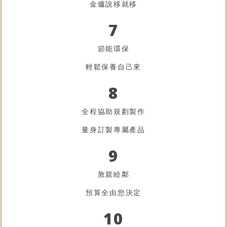
金爐
說移就移
7
節能環保
輕鬆保養自己來
8
全程協助規劃製作
量身訂製專屬產品
9
敦親睦鄰
預算全由您決定
10