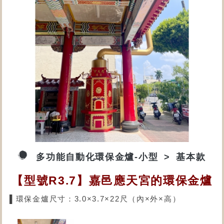
多功能自動化環保金爐-小型
基本款
【型號R3.7】嘉邑應天宮的環保金爐
▌環保金爐尺寸：3.0×3.7×22尺（內×外×高）