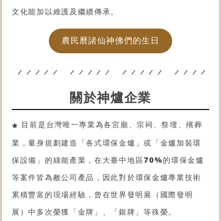
文化能加以維護及繼續傳承。
農民曆諸仙神佛們的生日
關於神爐企業
目前是台灣唯一專業為各宮廟、宗祠、祭壇、殯葬
業，量身規劃建造「各式
環保金爐
」或「金爐
加裝環
保設備
」的綠能產業，在大臺中地區
70%
的
環保金爐
等案件皆為敝公司產品，因此對於
環保金爐
專業技術
累積豐富的現場經驗，曾在世界發明展（國際發明
展）中多次榮獲「金牌」、「銀牌」等殊榮。