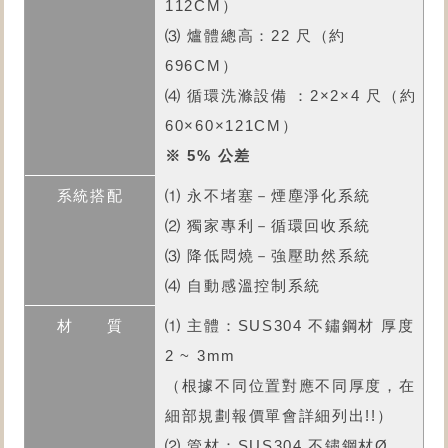
112CM）
⑶ 爐體總高：22 尺（約
696CM）
⑷ 循環洗滌設備 ：2×2×4 尺（約
60×60×121CM）
※ 5% 公差
⑴ 永不堵塞－煙塵淨化系統
⑵ 獨家專利－循環回收系統
⑶ 降低悶燒－強壓助然系統
⑷ 自動感溫控制系統
⑴ 主體：SUS304 不鏽鋼材 厚度
2 ~ 3mm
（根據不同位置對應不同厚度，在
細部規劃報價單會詳細列出!!）
⑵ 管材：SUS304 不鏽鋼材Ø