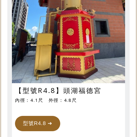
【型號R4.8】頭湖福德宮
內徑：4.1尺 外徑：4.8尺
型號R4.8 ➔