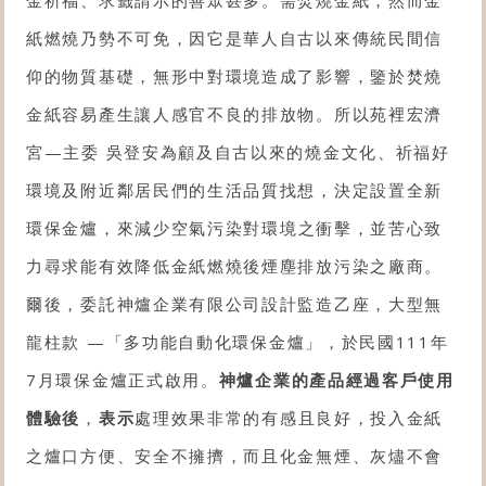
紙燃燒乃勢不可免，因它是華人自古以來傳統民間信
仰的物質基礎，無形中對環境造成了影響，鑒於焚燒
金紙容易產生讓人感官不良的排放物。所以苑裡宏濟
宮—主委 吳登安為顧及自古以來的燒金文化、祈福好
環境及附近鄰居民們的生活品質找想，決定設置
全新
環保金爐
，來減少空氣污染對環境之衝擊，並苦心致
力尋求能有效降低金紙燃燒後煙塵排放污染之廠商。
爾後，委託神爐企業有限公司設計監造乙座，大型
無
龍柱款
—「多功能自動化
環保金爐
」，於民國111年
7月
環保金爐
正式啟用。
神爐企業的產品經過客戶使用
體驗後
，
表示
處理效果非常的有感且良好，投入金紙
之爐口方便、安全不擁擠，而且化金無煙、灰燼不會