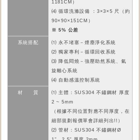
1181CM）
⑷ 循環洗滌設備 ：3×3×5 尺（約
90×90×151CM）
※ 5% 公差
⑴ 永不堵塞－煙塵淨化系統
⑵ 獨家專利－循環回收系統
⑶ 降低悶燒－強壓助然系統、氣
旋離心系統
⑷ 自動感溫控制系統
⑴ 主體：SUS304 不鏽鋼材 厚度
2 ~ 5mm
（根據不同位置對應不同厚度，在
細部規劃報價單會詳細列出!!）
⑵ 管材：SUS304 不鏽鋼材Ø
1"、2.5" 厚度 2mm