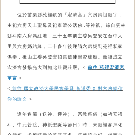
位於苗栗縣苑裡鎮的「
宏濟宮
」六房媽祖廟宇，
主祀六房天上聖母及祀奉濟公活佛..等神祇。緣自雲林
縣斗南六房媽紅壇，三十五年前主委吳登安在台中大
里與六房媽結緣，二十多年後迎請六房媽到苑裡私家
供奉，後由主委吳登安招集信徒籌資建廟。最後成立
宏濟宮發揚光大到如此壯觀莊嚴。<
前往 苑裡宏濟宮
革言
>
<
前往 國立政治大學民族學系 黃漢委 針對六房媽信
仰的論文
>
逢年過節（送神、迎神）、宗教祭儀（如祈安禮
斗、中元普渡、神祇聖誕等節日）時，來廟裡參拜化
金祈福、求籤請示的善眾甚多。需焚燒金紙，然而金