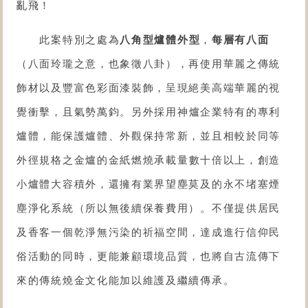
亂飛！
此案特別之處為
八角型爐體
外型
，
每層有八面
（八面玲瓏之意，也象徵八卦），再使用華麗之傳統
飾材以及豐富色彩面漆裝飾，呈現絕美高端華麗的視
覺衝擊，且氣勢萬鈞。
另外採用神爐企業特有的專利
爐體，能保護爐體、外觀保持常新，並且相較於同等
外徑規格之
金爐
的金紙燃燒承載量數十倍以上，創造
小爐體大容積外，還擁有業界望塵莫及的永不堵塞煙
塵淨化系統（所以無後續保養費用）。不僅提供居民
及香客一個乾淨無污染的祈福空間，達成進行信仰民
俗活動的同時，更能兼顧環境品質，也將自古流傳下
來的傳統燒金文化能加以維護及繼續傳承。