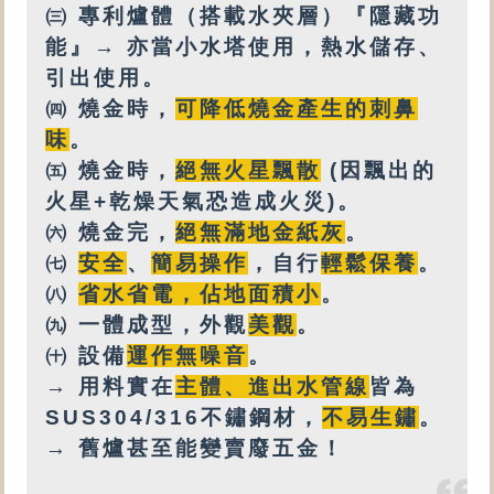
㈢
專利爐體（搭載水夾層）『隱藏功
能』→ 亦
當小水塔使用，
熱水
儲存、
引出使用。
㈣
燒金時，
可降低燒金產生的刺鼻
味
。
㈤
燒金時，
絕無火星飄散
(因飄出的
火星+乾燥天氣恐造成火災)。
㈥
燒金完，
絕無
滿地金紙灰
。
㈦
安全
、
簡易操作
，自行
輕鬆保養
。
㈧
省水省電，佔地面積小
。
㈨
一體成型，外觀
美觀
。
㈩
設備
運作無噪音
。
→ 用料實在
主體、進出水管線
皆為
SUS304/316不鏽鋼材，
不易生鏽
。
→ 舊爐甚至能變賣廢五金！