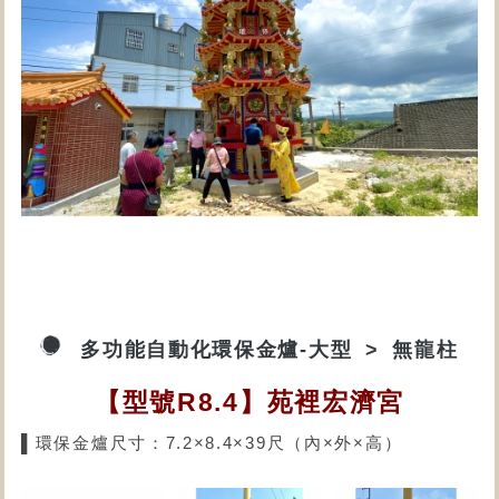
多功能自動化環保金爐-大型
無龍柱
【型號R8.4】苑裡宏濟宮
▌環保金爐尺寸：7.2×8.4×39尺（內×外×高）