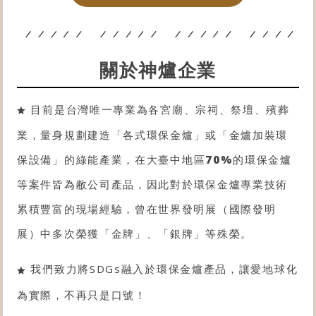
關於神爐企業
目前是台灣唯一專業為各宮廟、宗祠、祭壇、殯葬
業，量身規劃建造「各式
環保金爐
」或「金爐
加裝環
保設備
」的綠能產業，在大臺中地區
70%
的
環保金爐
等案件皆為敝公司產品，因此對於
環保金爐
專業技術
累積豐富的現場經驗，曾在世界發明展（國際發明
展）中多次榮獲「金牌」、「銀牌」等殊榮。
我們致力將SDGs融入於環保金爐產品，讓愛地球化
為實際，不再只是口號！