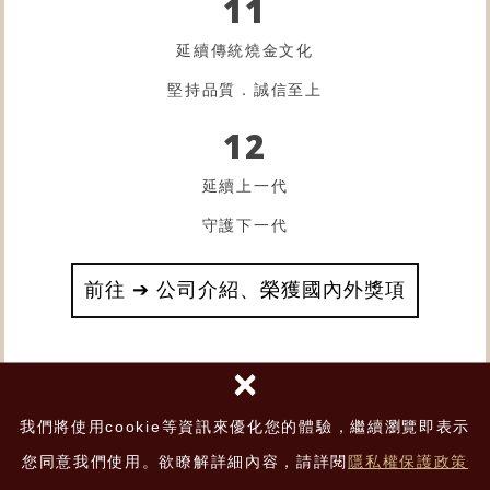
11
延續傳統燒金文化
堅持品質．誠信至上
12
延續上一代
守護下一代
前往 ➔ 公司介紹、榮獲國內外獎項
×
我們將使用cookie等資訊來優化您的體驗，繼續瀏覽即表示
神爐絕對是您最佳選擇！
您同意我們使用。欲瞭解詳細內容，請詳閱
隱私權保護政策