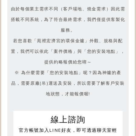
產品燒金實況嗎？
由於每個業主需求不同（客戶場地、燒金需求）因此需
搭載不同系統，為了符合最終需求，我們僅提供客製化
請前往【型號R8.4】產品影片吧
服務。
若您喜歡「
苑裡宏濟宮的環保金爐
」外觀、規格與配
置，我們可以依此「案件價格」與「您的安裝地點」，
提供約略報價給您唷～
※ 為什麼需要「您的安裝地點」呢？因為神爐的產
品，需要原廠(吊)運送及安裝，所以需要了解客戶安裝
地狀態，才能報價喔!
線上諮詢
官方帳號加入LINE好友，即可透過聊天室輕