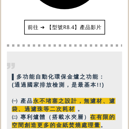
前往 ➔ 【型號R8.4】產品影片
▌
多功能
自動化環保金爐之功能：
(通過國家排放檢測，是最基本!!)
㈠ 產品
永不堵塞之設計
，
無
濾材、濾
袋、過濾珠等
二次耗材
。
㈡
專利
爐體（搭載
水夾層
）
在有限的
空間創造更多的金紙焚燒處理量
。