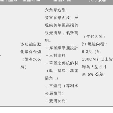
六角形造型
豐富多彩面漆，呈
現絕美華麗高端的
視覺衝擊，氣勢萬
（年代久遠）
鈞。
多功能自動
⑴ 燃燒內徑：
＋厚屋緣華麗設計
化環保金爐
6.3尺（約
-
＋三對龍柱
（附有水夾
190CM）以上
＋華麗之傳統飾材
層）
歸為大型尺寸
（龍、壁堵、花籃
※ 5% 公差
插角..）
＋三爐門（專利水
夾層爐門）
＋雙清灰門