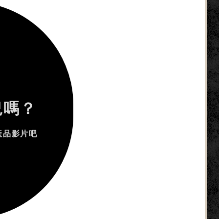
況嗎？
】產品影片吧