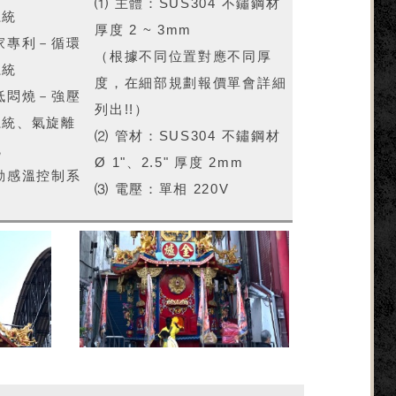
⑴ 主體：SUS304 不鏽鋼材
系統
厚度 2 ~ 3mm
家專利－循環
（根據不同位置對應不同厚
系統
度，在細部規劃報價單會詳細
低悶燒－強壓
列出!!）
系統、氣旋離
⑵ 管材：SUS304 不鏽鋼材
統
Ø 1"、2.5" 厚度 2mm
動感溫控制系
⑶ 電壓：單相 220V