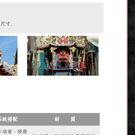
格尺寸。
系統搭配
材 質
不堵塞－煙塵