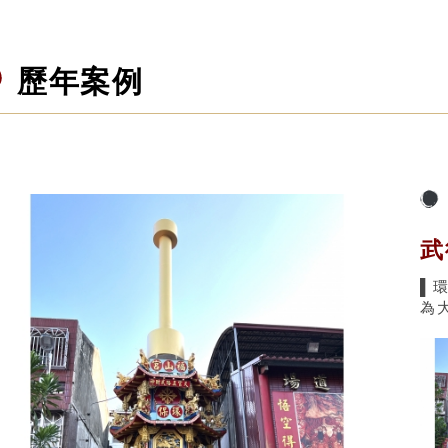
歷年案例
武
▌
為