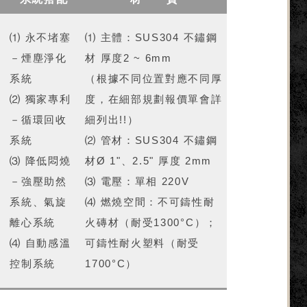
⑴ 永不堵塞
⑴ 主體：SUS304 不鏽鋼
－煙塵淨化
材 厚度2 ~ 6mm
系統
（根據不同位置對應不同厚
⑵ 獨家專利
度，在細部規劃報價單會詳
－循環回收
細列出!!）
系統
⑵ 管材：SUS304 不鏽鋼
皆
⑶ 降低悶燒
材Ø 1"、2.5" 厚度 2mm
－強壓助然
⑶ 電壓：單相 220V
系統、氣旋
⑷ 燃燒空間：不可鑄性耐
離心系統
火磚材（耐受1300°C）；
⑷ 自動感溫
可鑄性耐火塑料（耐受
控制系統
1700°C）