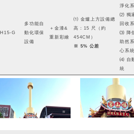
淨化
⑵ 獨
⑴ 金爐上方設備總
多功能自
回收
＋金漆&
高：15 尺（約
H15-G
動化環保
⑶ 降
重新彩繪
454CM）
設備
助然
※ 5% 公差
心系
⑷ 自
統