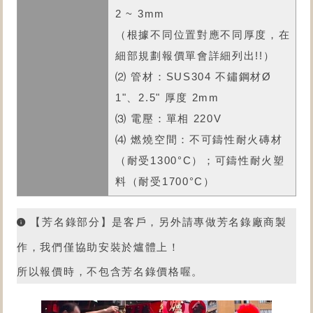
2 ~ 3mm
（根據不同位置對應不同厚度，在
細部規劃報價單會詳細列出!!）
⑵ 管材：SUS304 不鏽鋼材Ø
1"、2.5" 厚度 2mm
⑶ 電壓：單相 220V
⑷ 燃燒空間：不可鑄性耐火磚材
（耐受1300°C）；可鑄性耐火塑
料（耐受1700°C）
【芳名錄部分】是客戶，另外請專做芳名錄廠商製
作，我們僅協助安裝於爐體上！
所以報價時，不包含芳名錄價格喔。