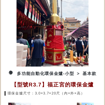
多功能自動化環保金爐-小型
基本款
【型號R3.7】福正宮的環保金爐
▌環保金爐尺寸：3.0×3.7×20尺（內×外×高）