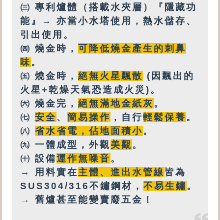
㈢
專利爐體（搭載水夾層）『隱藏功
能』→ 亦
當小水塔使用，
熱水
儲存、
引出使用。
㈣
燒金時，
可降低燒金產生的刺鼻
味
。
㈤
燒金時，
絕無火星飄散
(因飄出的
火星+乾燥天氣恐造成火災)。
㈥
燒金完，
絕無
滿地金紙灰
。
㈦
安全
、
簡易操作
，自行
輕鬆保養
。
㈧
省水省電，佔地面積小
。
㈨
一體成型，外觀
美觀
。
㈩
設備
運作無噪音
。
→ 用料實在
主體、進出水管線
皆為
SUS304/316不鏽鋼材，
不易生鏽
。
→ 舊爐甚至能變賣廢五金！