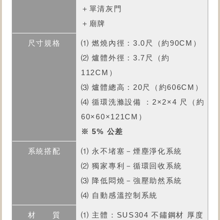
＋單清灰門
＋廟牌
⑴ 燃燒內徑：3.0尺（約90CM）
⑵ 爐體外徑：3.7尺（約
112CM）
⑶ 爐體總高：20尺（約606CM）
⑷ 循環洗滌設備 ：2×2×4 尺（約
60×60×121CM）
※ 5% 公差
⑴ 永不堵塞－煙塵淨化系統
⑵ 獨家專利－循環回收系統
⑶ 降低悶燒－強壓助然系統
⑷ 自動感溫控制系統
⑴ 主體：SUS304 不鏽鋼材 厚度