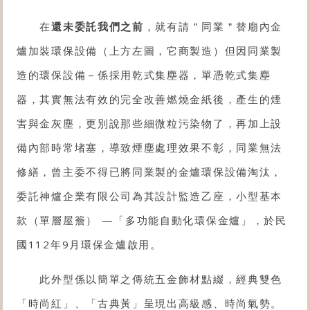
在
還未委託我們之前
，就有請＂同業＂替廟內金
爐加裝環保設備（上方左圖，它商製造）但因同業製
造的環保設備－係採用乾式集塵器，單憑乾式集塵
器，其實無法有效的完全改善燃燒金紙後，產生的煙
害與金灰塵，更別說那些細微粒污染物了，再加上設
備內部時常堵塞，導致煙塵處理效果不彰，同業無法
修繕，曾主委不得已將同業製的金爐環保設備淘汰，
委託神爐企業有限公司為其設計監造乙座，小型基本
款（單層屋簷） —「多功能自動化
環保金爐
」，於民
國112年9月環保金爐啟用。
此外型係以簡單之傳統五金飾材點綴，經典雙色
「時尚紅」、「古典黃」呈現出高級感、時尚氣勢。