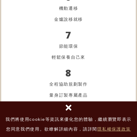
機動遷移
金爐
說移就移
7
節能環保
輕鬆保養自己來
8
全程協助規劃製作
量身訂製專屬產品
×
9
我們將使用cookie等資訊來優化您的體驗，繼續瀏覽即表示
敦親睦鄰
您同意我們使用。欲瞭解詳細內容，請詳閱
隱私權保護政策
預算全由您決定