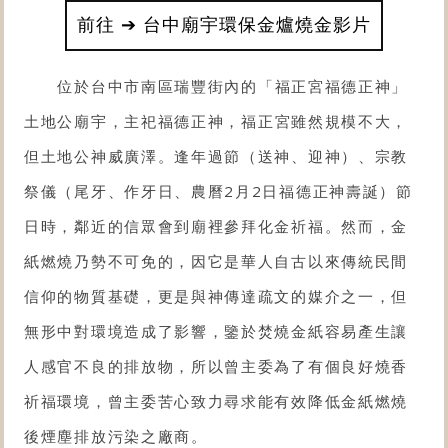
前往 ➔ 台中廟宇環保金爐燒金影片
位於台中市南區瑞豐街內的「
福正宮福德正神
」
土地公廟宇，主祀
福德正神
，福正宮雖然規模不大，
但土地公神威廣澤。逢年過節（送神、迎神）、宗教
祭儀（尾牙、作牙日、農曆2月2日福德正神壽誕）節
日時，鄰近的信眾會到廟裡參拜化金祈福。然而，金
紙燃燒乃勢不可免的，因它是華人自古以來傳統民間
信仰的物質基礎，更是與神傳達疏文的媒介之一，但
無形中對環境造成了影響，鑒於焚燒金紙容易產生讓
人感官不良的排放物，所以曾主委為了有個良好燒香
祈福環境，曾主委苦心致力尋求能有效降低金紙燃燒
後煙塵排放污染之廠商。