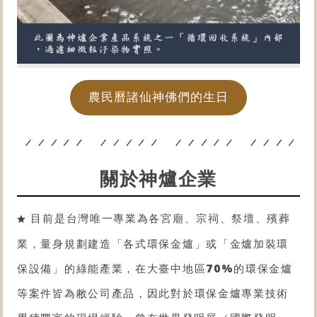
農民曆諸仙神佛們的生日
關於神爐企業
目前是台灣唯一專業為各宮廟、宗祠、祭壇、殯葬
業，量身規劃建造「各式
環保金爐
」或「金爐
加裝環
保設備
」的綠能產業，在大臺中地區
70%
的
環保金爐
等案件皆為敝公司產品，因此對於
環保金爐
專業技術