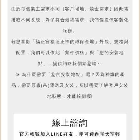
產品燒金實況嗎？
由於每個業主需求不同（客戶場地、燒金需求）因此需
搭載不同系統，為了符合最終需求，我們僅提供客製化
請前往【型號R3.7】產品影片吧
服務。
若您喜歡「
福正宮福德正神的環保金爐
」外觀、規格與
配置，我們可以依此「案件價格」與「您的安裝地
點」，提供約略報價給您唷～
※ 為什麼需要「您的安裝地點」呢？因為神爐的產
品，需要原廠(吊)運送及安裝，所以需要了解客戶安裝
地狀態，才能報價喔!
線上諮詢
官方帳號加入LINE好友，即可透過聊天室輕