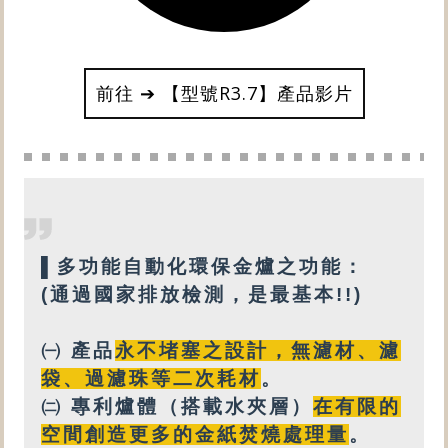
前往 ➔ 【型號R3.7】產品影片
▌
多功能
自動化環保金爐之功能：
(通過國家排放檢測，是最基本!!)
㈠ 產品
永不堵塞之設計
，
無
濾材、濾
袋、過濾珠等
二次耗材
。
㈡
專利
爐體（搭載
水夾層
）
在有限的
空間創造更多的金紙焚燒處理量
。