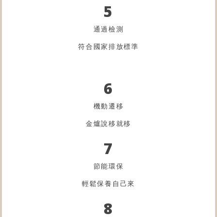
5
通過檢測
符合國家排放標準
6
機動遷移
金爐
說移就移
7
節能環保
輕鬆保養自己來
8