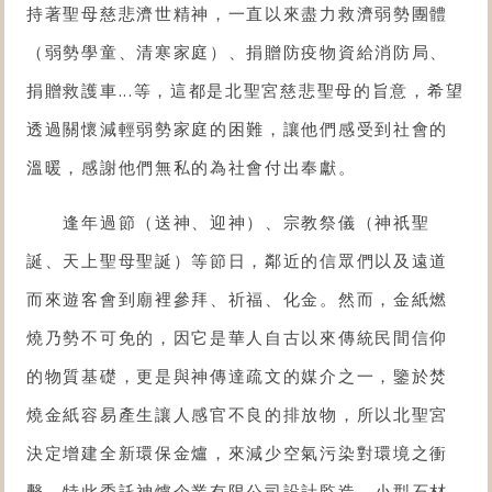
持著聖母慈悲濟世精神，一直以來盡力救濟弱勢團體
（弱勢學童、清寒家庭）、捐贈防疫物資給消防局、
捐贈救護車...等，這都是北聖宮慈悲聖母的旨意，希望
透過關懷減輕弱勢家庭的困難，讓他們感受到社會的
溫暖，感謝他們無私的為社會付出奉獻。
逢年過節（送神、迎神）、宗教祭儀（神祇聖
誕、天上聖母聖誕）等節日，鄰近的信眾們以及遠道
而來遊客會到廟裡參拜、祈福、化金。然而，金紙燃
燒乃勢不可免的，因它是華人自古以來傳統民間信仰
的物質基礎，更是與神傳達疏文的媒介之一，鑒於焚
燒金紙容易產生讓人感官不良的排放物，所以北聖宮
決定增建全新環保金爐，來減少空氣污染對環境之衝
擊，特此委託神爐企業有限公司設計監造，
小型石材