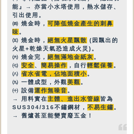
能』→ 亦
當小水塔使用，
熱水
儲存、
引出使用。
㈣
燒金時，
可降低燒金產生的刺鼻
味
。
㈤
燒金時，
絕無火星飄散
(因飄出的
火星+乾燥天氣恐造成火災)。
㈥
燒金完，
絕無
滿地金紙灰
。
㈦
安全
、
簡易操作
，自行
輕鬆保養
。
㈧
省水省電，佔地面積小
。
㈨
一體成型，外觀
美觀
。
㈩
設備
運作無噪音
。
→ 用料實在
主體、進出水管線
皆為
SUS304/316不鏽鋼材，
不易生鏽
。
→ 舊爐甚至能變賣廢五金！