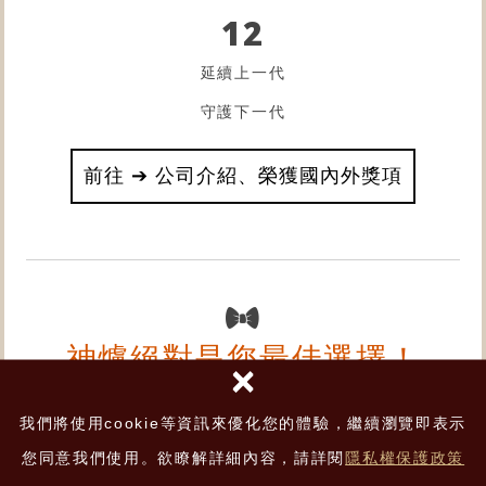
12
延續上一代
守護下一代
前往 ➔ 公司介紹、榮獲國內外獎項
神爐絕對是您最佳選擇！
×
▸
▸
FACEBOOK
INSTAGRAM
我們將使用cookie等資訊來優化您的體驗，繼續瀏覽即表示
您同意我們使用。欲瞭解詳細內容，請詳閱
隱私權保護政策
▸