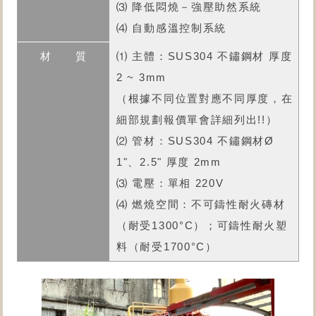
⑶ 降低悶燒－強壓助然系統
⑷ 自動感溫控制系統
⑴ 主體：SUS304 不鏽鋼材 厚度
2 ~ 3mm
（根據不同位置對應不同厚度，在
細部規劃報價單會詳細列出!!）
⑵ 管材：SUS304 不鏽鋼材Ø
1"、2.5" 厚度 2mm
⑶ 電壓：單相 220V
⑷ 燃燒空間：不可鑄性耐火磚材
（耐受1300°C）；可鑄性耐火塑
料（耐受1700°C）