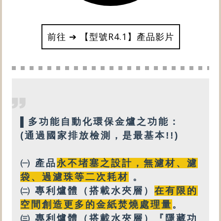
前往 ➔ 【型號R4.1】產品影片
▌
多功能
自動化環保金爐之功能：
(通過國家排放檢測，是最基本!!)
㈠ 產品
永不堵塞之設計
，
無
濾材、濾
袋、過濾珠等
二次耗材
。
㈡
專利
爐體（搭載
水夾層
）
在有限的
空間創造更多的金紙焚燒處理量
。
㈢
專利爐體（搭載水夾層）『隱藏功