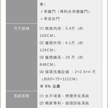
事）
＋單爐門（專利水夾層爐門）
＋單清灰門
⑴ 燃燒內徑：3.4尺（約
103CM）
⑵ 爐體外徑：4.1尺（約
124CM）
⑶ 爐體總高：28 尺（約
848CM）
⑷ 循環洗滌設備 ：2×2.5×4 尺
（約60×75×121CM）
※ 5% 公差
⑴ 永不堵塞－煙塵淨化系統
⑵ 獨家專利－循環回收系統