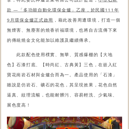
款
—「多功能自動化
環保金爐
」乙座，於民國111年
9月環保金爐正式啟用
，藉此改善周遭環境，打造一個
無煙害、無塵害的燒香祈福環境，也將自古流傳下來
的傳統燒金文化能加以維護及繼續傳承。
此款配色使用樸實、無華、質感爆棚的【大地
色】石漆打底、【時尚紅、古典黃】三色，在嵌入紅
寶花崗岩石材與金爐合而為一。產品使用的「石漆」
雖說是仿岩石、礦石的花色，其呈現效果，花色自然
逼真、紋理流暢，也能耐髒污、容易輕洗、少氣味、
展色度高！