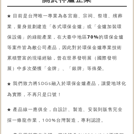
目前是台灣唯一專業為各宮廟、宗祠、祭壇、殯葬
業，量身規劃建造「各式
環保金爐
」或「金爐
加裝環
保設備
」的綠能產業，在大臺中地區
70%
的
環保金爐
等案件皆為敝公司產品，因此對於
環保金爐
專業技術
累積豐富的現場經驗，曾在世界發明展（國際發明
展）中多次榮獲「金牌」、「銀牌」等殊榮。
我們致力將SDGs融入於環保金爐產品，讓愛地球化
為實際，不再只是口號！
產品線一應俱全，自設計、製造、安裝到販售完全
採一條龍作業，100%台灣製造，專利認證。