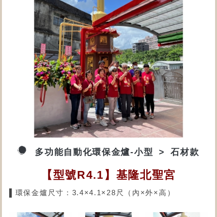
多功能自動化環保金爐-小型
石材款
【型號R4.1】基隆北聖宮
▌環保金爐尺寸：3.4×4.1×28尺（內×外×高）