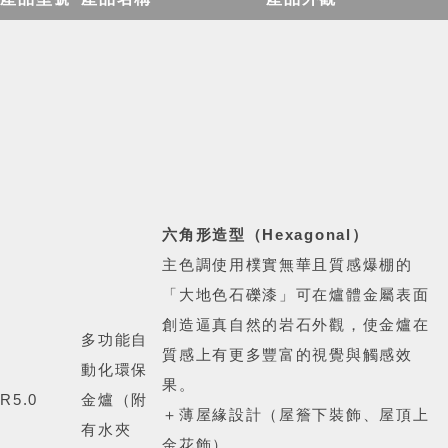
六角形造型（Hexagonal）
主色調使用樸實無華且質感爆棚的
「大地色石礫漆」可在爐體金屬表面
創造逼真自然的岩石外觀，使金爐在
多功能自
質感上有更多豐富的視覺與觸感效
動化環保
果。
R5.0
金爐
（附
＋薄屋緣設計（屋簷下裝飾、屋頂上
有水夾
金花飾）