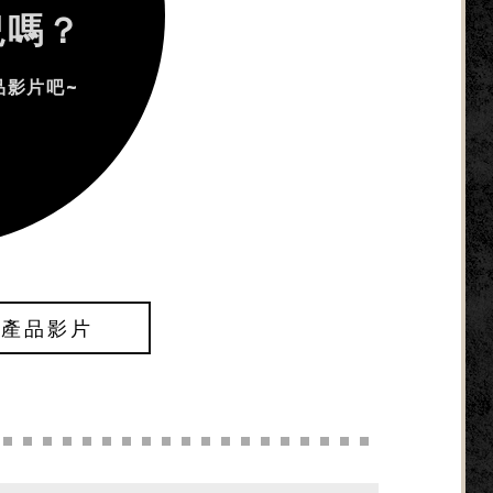
況嗎？
品影片吧~
】產品影片