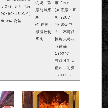
悶燒－強
度 2mm
：3×3×5 尺（約
壓助然系
⑶ 電壓：單
90×90×151CM）
統
相 220V
※ 5% 公差
⑷ 自動
⑷ 燃燒空
感溫控制
間：不可鑄
系統
性耐火磚材
（耐受
1300°C）；
可鑄性耐火
塑料（耐受
1700°C）