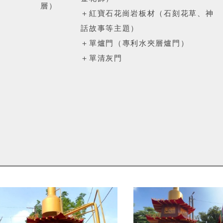
層）
＋紅寶石花崗岩板材（石刻花草、神
話故事等主題）
＋單爐門（專利水夾層爐門）
＋單清灰門