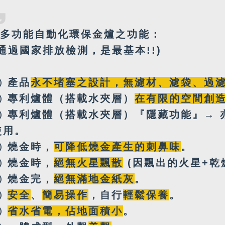
多功能
自動化環保金爐之功能：
(通過國家排放檢測，是最基本!!)
㈠ 產品
永不堵塞之設計
，
無
濾材、濾袋、過
㈡
專利
爐體（搭載
水夾層
）
在有限的空間創
㈢
專利爐體（搭載水夾層）『隱藏功能』→ 
使用。
㈣
燒金時，
可降低燒金產生的刺鼻味
。
㈤
燒金時，
絕無火星飄散
(因飄出的火星+乾
㈥
燒金完，
絕無
滿地金紙灰
。
㈦
安全
、
簡易操作
，自行
輕鬆保養
。
㈧
省水省電，佔地面積小
。