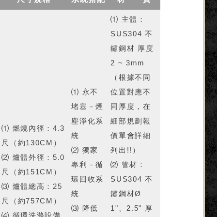
⑴ 主體：
SUS304 不
鏽鋼材 厚度
2 ~ 3mm
（根據不同
⑴ 永不
位置對應不
堵塞－煙
同厚度，在
塵淨化系
細部規劃報
⑴ 燃燒內徑：4.3
統
價單會詳細
尺（約130CM）
⑵ 獨家
列出!!）
⑵ 爐體外徑：5.0
專利－循
⑵ 管材：
尺（約151CM）
環回收系
SUS304 不
⑶ 爐體總高：25
統
鏽鋼材Ø
尺（約757CM）
⑶ 降低
1"、2.5" 厚
⑷ 循環洗滌設備