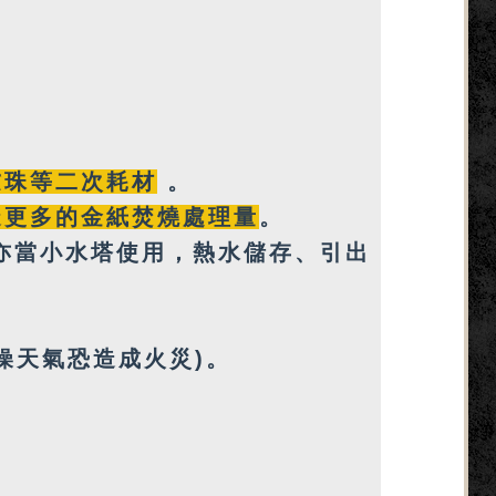
濾珠等
二次耗材
。
造更多的金紙焚燒處理量
。
亦
當小水塔使用，
熱水
儲存、引出
燥天氣恐造成火災)。