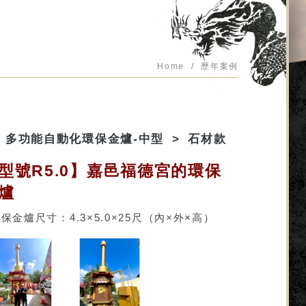
Home
歷年案例
多功能自動化環保金爐-中型
石材款
型號R5.0】嘉邑福德宮的環保
爐
保金爐尺寸：4.3×5.0×25尺（內×外×高）