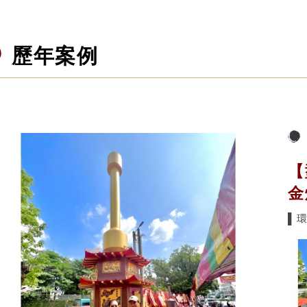
歷年案例
【
金
▌環