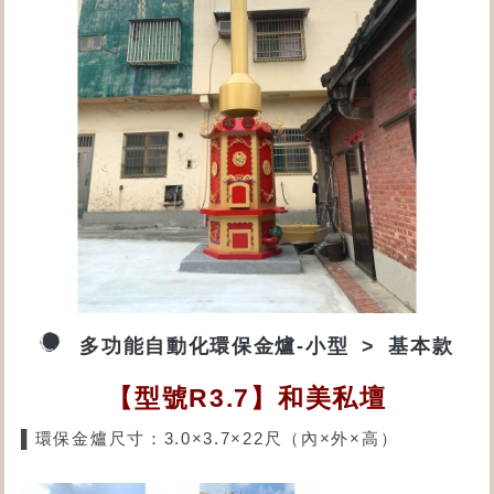
多功能自動化環保金爐-小型
基本款
【型號R3.7】和美私壇
▌環保金爐尺寸：3.0×3.7×22尺（內×外×高）