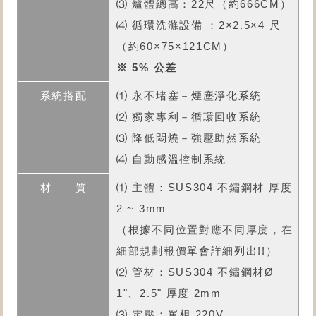
⑶ 爐體總高：22尺（約666CM）
⑷ 循環洗滌設備 ：2×2.5×4 尺
（約60×75×121CM）
※ 5% 公差
⑴ 永不堵塞－煙塵淨化系統
⑵ 獨家專利－循環回收系統
⑶ 降低悶燒－強壓助然系統
⑷ 自動感溫控制系統
⑴ 主體：SUS304 不鏽鋼材 厚度
2 ~ 3mm
（根據不同位置對應不同厚度，在
細部規劃報價單會詳細列出!!）
⑵ 管材：SUS304 不鏽鋼材Ø
1"、2.5" 厚度 2mm
⑶ 電壓：單相 220V