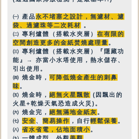
㈠ 產品
永不堵塞之設計
，
無
濾材、濾
袋、過濾珠等
二次耗材
。
㈡
專利
爐體（搭載
水夾層
）
在有限的
空間創造更多的金紙焚燒處理量
。
㈢
專利爐體（搭載水夾層）『隱藏功
能』→ 亦
當小水塔使用，
熱水
儲存、
引出使用。
㈣
燒金時，
可降低燒金產生的刺鼻
味
。
㈤
燒金時，
絕無火星飄散
(因飄出的
火星+乾燥天氣恐造成火災)。
㈥
燒金完，
絕無
滿地金紙灰
。
㈦
安全
、
簡易操作
，自行
輕鬆保養
。
㈧
省水省電，佔地面積小
。
㈨
一體成型，外觀
美觀
。