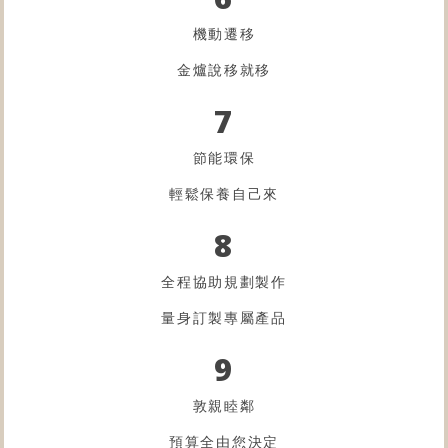
機動遷移
金爐
說移就移
7
節能環保
輕鬆保養自己來
8
全程協助規劃製作
量身訂製專屬產品
9
敦親睦鄰
預算全由您決定