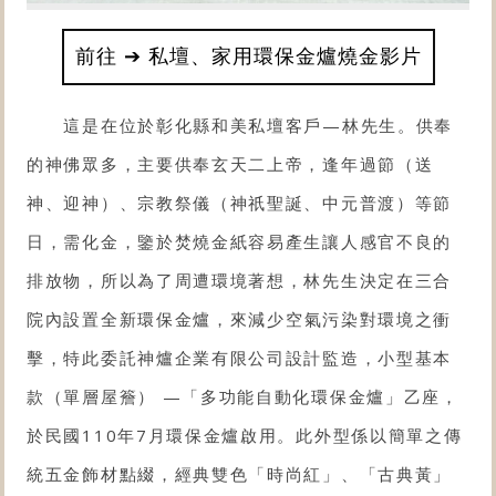
前往 ➔ 私壇、家用環保金爐燒金影片
這是在位於彰化縣和美私壇客戶—林先生。供奉
的神佛眾多，主要供奉玄天二上帝，逢年過節（送
神、迎神）、宗教祭儀（神祇聖誕、中元普渡）等節
日，需化金，鑒於焚燒金紙容易產生讓人感官不良的
排放物，所以為了周遭環境著想，林先生決定在三合
院內設置
全新環保金爐
，來減少空氣污染對環境之衝
擊，特此委託神爐企業有限公司設計監造，小型基本
款（單層屋簷） —「多功能自動化
環保金爐
」乙座，
於民國110年7月環保金爐啟用。此外型係以簡單之傳
統五金飾材點綴，經典雙色「時尚紅」、「古典黃」