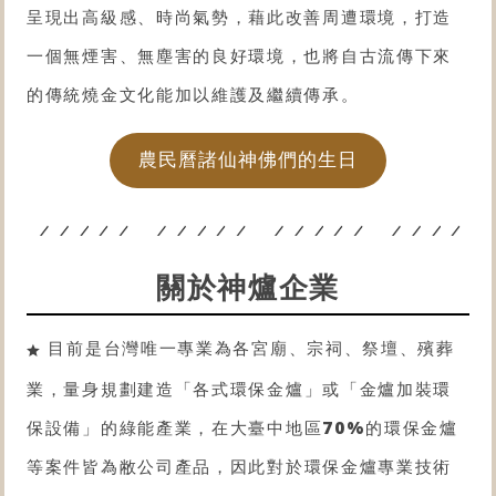
呈現出高級感、時尚氣勢，藉此改善周遭環境，打造
一個無煙害、無塵害的良好環境，也將自古流傳下來
的傳統燒金文化能加以維護及繼續傳承。
農民曆諸仙神佛們的生日
關於神爐企業
目前是台灣唯一專業為各宮廟、宗祠、祭壇、殯葬
業，量身規劃建造「各式
環保金爐
」或「金爐
加裝環
保設備
」的綠能產業，在大臺中地區
70%
的
環保金爐
等案件皆為敝公司產品，因此對於
環保金爐
專業技術