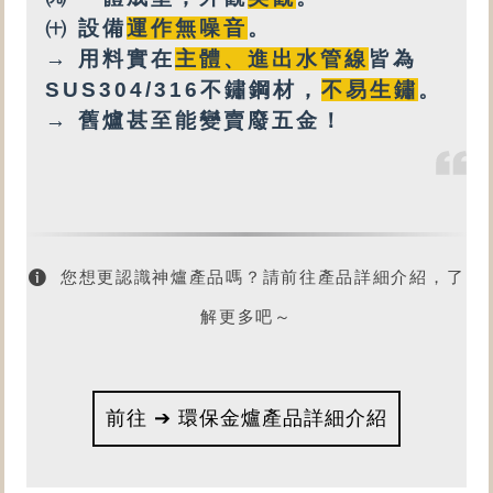
㈩
設備
運作無噪音
。
→ 用料實在
主體、進出水管線
皆為
SUS304/316不鏽鋼材，
不易生鏽
。
→ 舊爐甚至能變賣廢五金！
您想更認識神爐產品嗎？請前往產品詳細介紹，了
解更多吧～
前往 ➔ 環保金爐產品詳細介紹