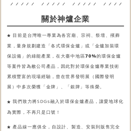
關於神爐企業
目前是台灣唯一專業為各宮廟、宗祠、祭壇、殯葬
業，量身規劃建造「各式
環保金爐
」或「金爐
加裝環
保設備
」的綠能產業，在大臺中地區
70%
的
環保金爐
等案件皆為敝公司產品，因此對於
環保金爐
專業技術
累積豐富的現場經驗，曾在世界發明展（國際發明
展）中多次榮獲「金牌」、「銀牌」等殊榮。
我們致力將SDGs融入於環保金爐產品，讓愛地球化
為實際，不再只是口號！
產品線一應俱全，自設計、製造、安裝到販售完全