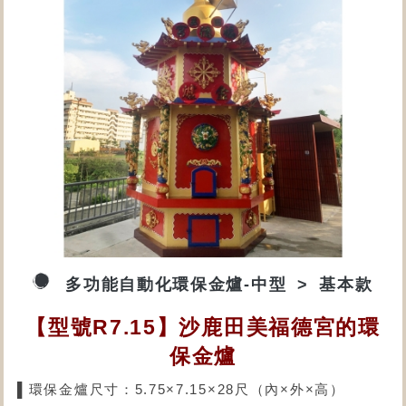
多功能自動化環保金爐-中型
基本款
【型號R7.15】沙鹿田美福德宮的環
保金爐
▌環保金爐尺寸：5.75×7.15×28尺（內×外×高）