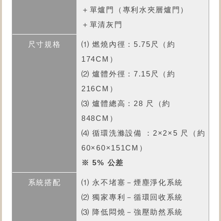
＋單爐門（專利水夾層爐門）
＋單清灰門
⑴ 燃燒內徑：5.75尺（約
174CM）
⑵ 爐體外徑：7.15尺（約
216CM）
⑶ 爐體總高：28 尺（約
848CM）
⑷ 循環洗滌設備 ：2×2×5 尺（約
60×60×151CM）
※ 5% 公差
⑴ 永不堵塞－煙塵淨化系統
⑵ 獨家專利－循環回收系統
⑶ 降低悶燒－強壓助然系統