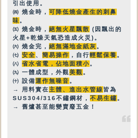
引出使用。
㈣
燒金時，
可降低燒金產生的刺鼻
味
。
㈤
燒金時，
絕無火星飄散
(因飄出的
火星+乾燥天氣恐造成火災)。
㈥
燒金完，
絕無
滿地金紙灰
。
㈦
安全
、
簡易操作
，自行
輕鬆保養
。
㈧
省水省電，佔地面積小
。
㈨
一體成型，外觀
美觀
。
㈩
設備
運作無噪音
。
→ 用料實在
主體、進出水管線
皆為
SUS304/316不鏽鋼材，
不易生鏽
。
→ 舊爐甚至能變賣廢五金！