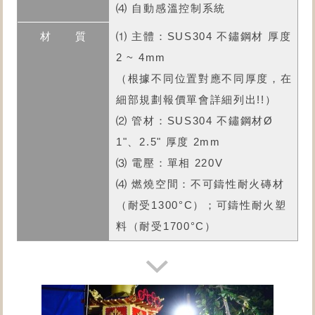
⑷ 自動感溫控制系統
⑴ 主體：SUS304 不鏽鋼材 厚度
2 ~ 4mm
（根據不同位置對應不同厚度，在
細部規劃報價單會詳細列出!!）
⑵ 管材：SUS304 不鏽鋼材Ø
1"、2.5" 厚度 2mm
⑶ 電壓：單相 220V
⑷ 燃燒空間：不可鑄性耐火磚材
（耐受1300°C）；可鑄性耐火塑
料（耐受1700°C）