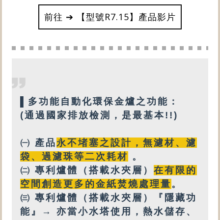
前往 ➔ 【型號R7.15】產品影片
▌
多功能
自動化環保金爐之功能：
(通過國家排放檢測，是最基本!!)
㈠ 產品
永不堵塞之設計
，
無
濾材、濾
袋、過濾珠等
二次耗材
。
㈡
專利
爐體（搭載
水夾層
）
在有限的
空間創造更多的金紙焚燒處理量
。
㈢
專利爐體（搭載水夾層）『隱藏功
能』→ 亦
當小水塔使用，
熱水
儲存、