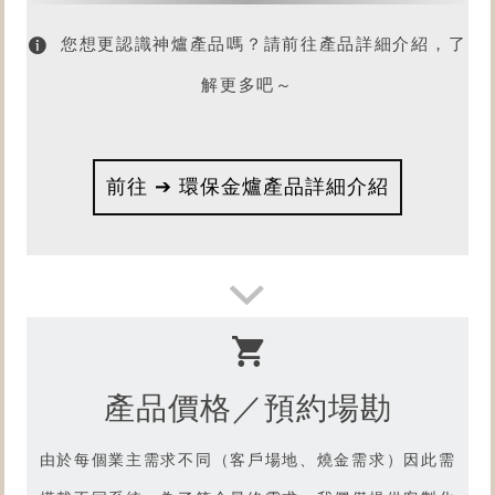
您想更認識神爐產品嗎？請前往產品詳細介紹，了
解更多吧～
前往 ➔ 環保金爐產品詳細介紹
產品價格／預約場勘
想了解
產品燒金實況嗎？
由於每個業主需求不同（客戶場地、燒金需求）因此需
請前往【型號R7.15】產品影片