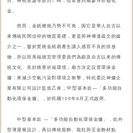
日、神祇聖誕等節日）時，信眾會到廟參拜祈福化
金。
然而，金紙燃燒乃勢不可免，因它是華人自古以
來傳統民間信仰的物質基礎，更是與神傳達疏文的媒
介之一，鑒於焚燒金紙易產生讓人感官不良的排放
物，所以田美福德宮管理委員們為顧及自古以來的傳
統文化、良好燒香祈福環境，廟方決定
設置環保金
爐
，來減少空氣污染對環境之衝擊，特此委託神爐企
，中型
業有限公司設計監造乙座
基本款
—「多功能自
動化
環保金爐
」，於民國109年8月正式啟用。
中型基本款 —「多功能自動化環保金爐」，此外
型薄屋簷設計，再以傳統龍飾、龍柱與五金飾材點