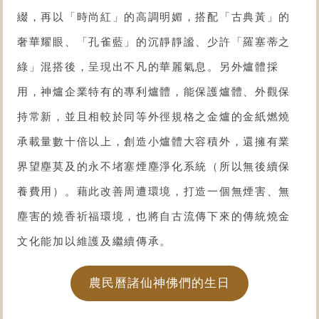
綴，再以「時尚紅」的高調明媚，搭配「古典黃」的
奢華耀眼、「孔雀藍」的沉靜靜謐、少許「羅塞蒂之
綠」混搭後，呈現出不凡的華麗氣息。另外爐體採
用，神爐企業特有的專利爐體，能保護爐體、外觀保
持常新，並且相較於同等外徑規格之
金爐
的金紙燃燒
承載量數十倍以上，創造小爐體大容積外，還擁有業
界望塵莫及的永不堵塞煙塵淨化系統（所以無後續保
養費用）。藉此改善周遭環境，打造一個無煙害、無
塵害的燒香祈福環境，也將自古流傳下來的傳統燒金
文化能加以維護及繼續傳承。
農民曆諸仙神佛們的生日