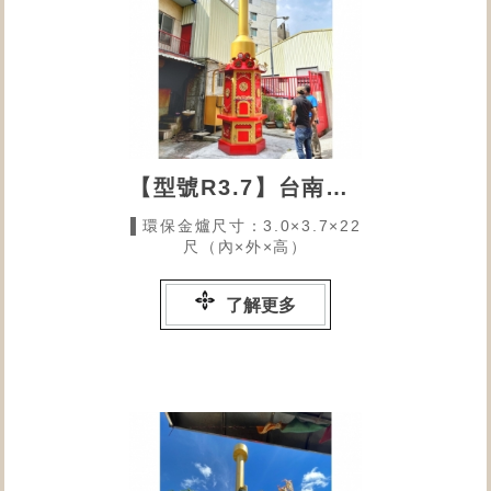
【型號R3.7】台南南鰲慈惠堂
▌環保金爐尺寸：3.0×3.7×22
尺（內×外×高）
了解更多