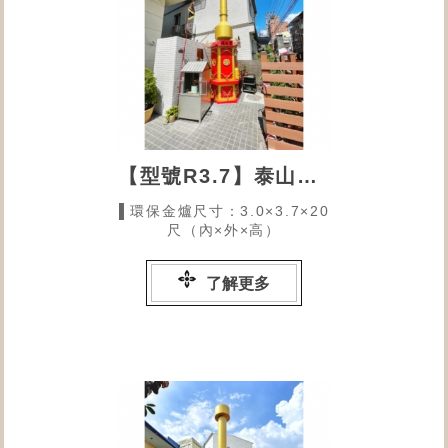
【型號R3.7】泰山順天宮
▌環保金爐尺寸：3.0×3.7×20
尺（內×外×高）
了解更多