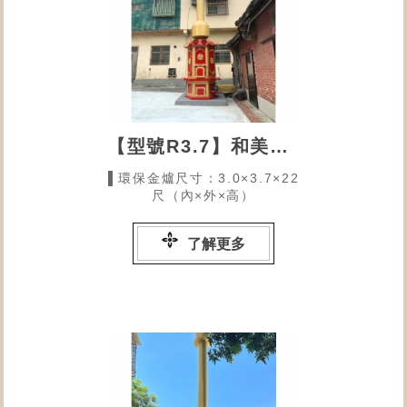
【型號R3.7】和美私壇
▌環保金爐尺寸：3.0×3.7×22
尺（內×外×高）
了解更多