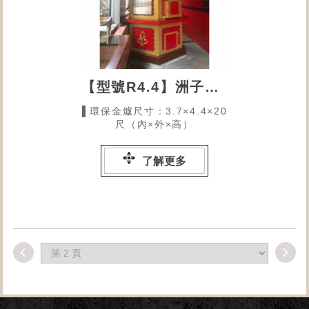
【型號R4.4】洲子芳洲祠
▌環保金爐尺寸：3.7×4.4×20
尺（內×外×高）
了解更多