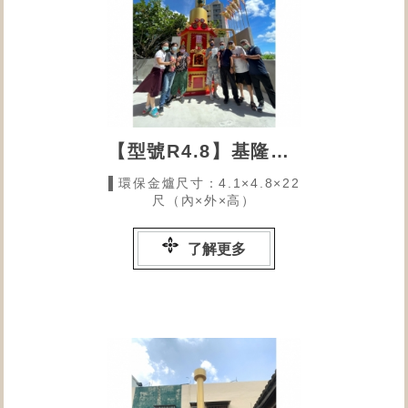
【型號R4.8】基隆客戶環保金爐
▌環保金爐尺寸：4.1×4.8×22
尺（內×外×高）
了解更多