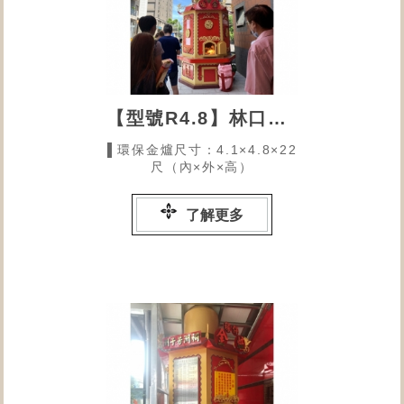
【型號R4.8】林口頭湖福德宮
▌環保金爐尺寸：4.1×4.8×22
尺（內×外×高）
了解更多