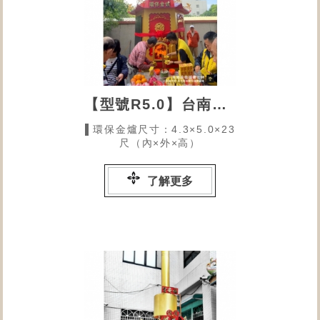
【型號R5.0】台南莊敬福德正神
▌環保金爐尺寸：4.3×5.0×23
尺（內×外×高）
了解更多