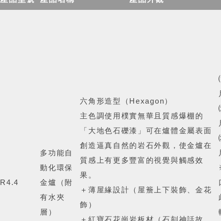
六角形造型（Hexagon）
主色調使用樸實無華且質感爆棚的
「大地色石礫漆」可在爐體金屬表面
創造逼真自然的岩石外觀，使金爐在
多功能自
質感上有更多豐富的視覺與觸感效
動化環保
果。
R4.4
金爐
（附
＋薄屋緣設計（屋簷上下裝飾、金花
有水夾
飾）
層）
＋紅寶石花崗岩板材（石刻神話故