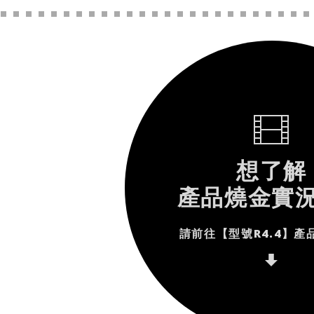
想了解
產品燒金實
請前往【型號R4.4】產