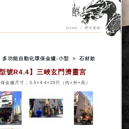
Home
歷年案例
多功能自動化環保金爐-小型
石材款
型號R4.4】三峽玄門濟靈宮
保金爐尺寸：3.5×4.4×39尺（內×外×高）