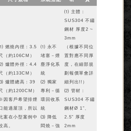
⑴ 主體：
SUS304 不鏽
鋼材 厚度2 ~
3mm
⑴ 燃燒內徑：3.5
⑴ 永不
（根據不同位
尺（約106CM）
堵塞－煙
置對應不同厚
⑵ 爐體外徑：4.4
塵淨化系
度，在細部規
尺（約133CM）
統
劃報價單會詳
⑶ 爐體總高：39
⑵ 獨家
細列出!!）
尺（約1200CM）
專利－循
⑵ 管材：
※因客戶希望排煙
環回收系
SUS304 不鏽
口能過屋頂，所以
統
鋼材Ø 1"、
此案在小型案例中
⑶ 降低
2.5" 厚度
較高。
悶燒－強
2mm