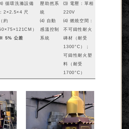
⑷ 循環洗滌設備
壓助然系
⑶ 電壓：單相
：2×2.5×4 尺
統
220V
（約
⑷ 自動
⑷ 燃燒空間：
60×75×121CM）
感溫控制
不可鑄性耐火
※ 5% 公差
系統
磚材（耐受
1300°C）；
可鑄性耐火塑
料（耐受
1700°C）