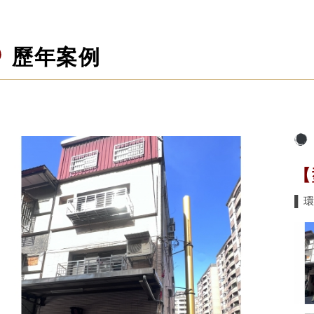
歷年案例
【
▌環