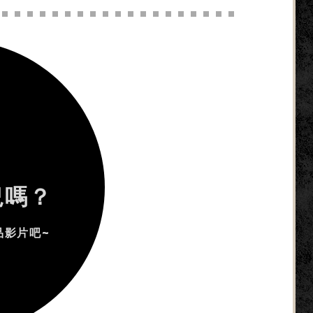
況嗎？
品影片吧~