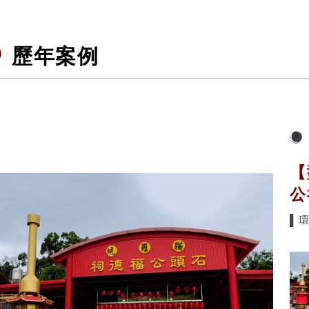
歷年案例
【
公
▌環