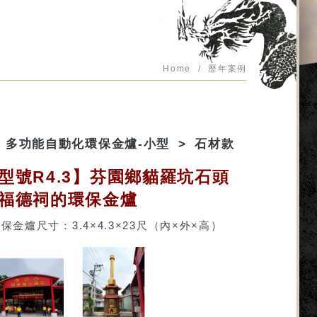
Home
歷年案例
多功能自動化環保金爐-小型
石材款
型號R4.3】芬園鄉貓羅坑石頭
福德祠的環保金爐
保金爐尺寸：3.4×4.3×23尺（內×外×高）