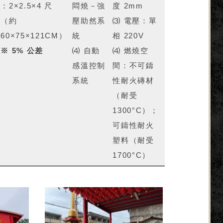
：2×2.5×4 尺
悶燒－強
度 2mm
（約
壓助然系
⑶ 電壓：單
60×75×121CM）
統
相 220V
※ 5% 公差
⑷ 自動
⑷ 燃燒空
感溫控制
間：不可鑄
系統
性耐火磚材
（耐受
1300°C）；
可鑄性耐火
塑料（耐受
1700°C）