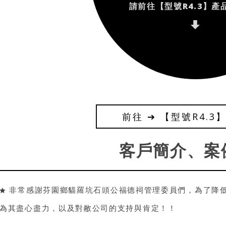
請前往【型號R4.3】產
前往 ➔ 【型號R4.3
客戶簡介、案
非常感謝芬園鄉貓羅坑石頭公福德祠管理委員們，為了降
為其盡心盡力，以及對敝公司的支持與肯定！！