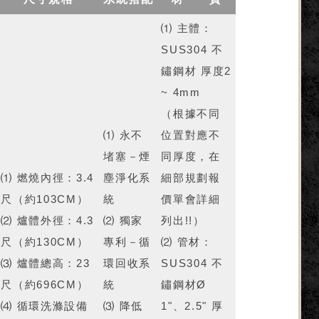
⑴ 主體：
SUS304 不
鏽鋼材 厚度2
~ 4mm
（根據不同
⑴ 永不
位置對應不
堵塞－煙
同厚度，在
⑴ 燃燒內徑：3.4
塵淨化系
細部規劃報
尺（約103CM）
統
價單會詳細
⑵ 爐體外徑：4.3
⑵ 獨家
列出!!）
尺（約130CM）
專利－循
⑵ 管材：
⑶ 爐體總高：23
環回收系
SUS304 不
尺（約696CM）
統
鏽鋼材Ø
⑷ 循環洗滌設備
⑶ 降低
1"、2.5" 厚