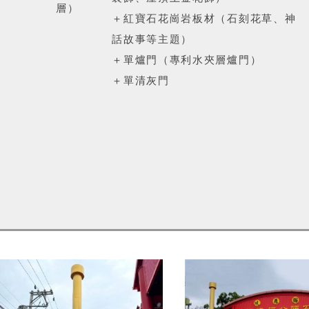
層）
＋紅寶石花崗岩板材（石刻花草、神
話故事等主題）
＋單爐門（專利水夾層爐門）
＋單清灰門