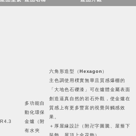
六角形造型（
Hexagon
）
主色調使用樸實無華且質感爆棚的
「大地色石礫漆」可在爐體金屬表面
創造逼真自然的岩石外觀，使金爐在
多功能自
質感上有更多豐富的視覺與觸感效
動化環保
果。
R4.3
金爐
（附
＋厚屋緣設計（附卍字圖騰、屋簷下
有水夾
裝飾、屋頂上金花飾）