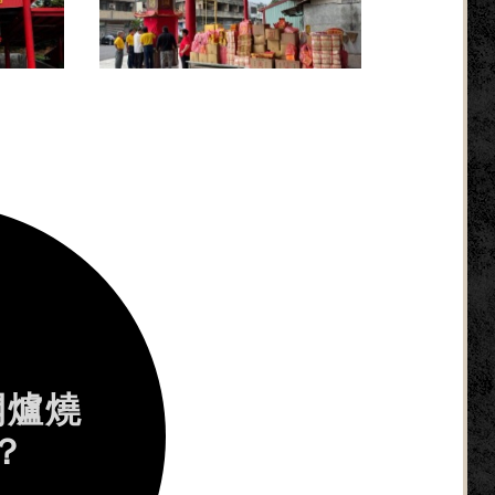
開爐燒
？