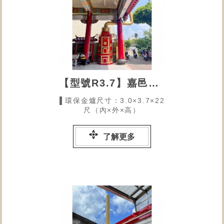
【型號R3.7】嘉邑應天宮的環保金爐
▌環保金爐尺寸：3.0×3.7×22
尺（內×外×高）
了解更多