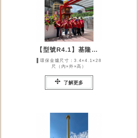
【型號R4.1】基隆北聖宮
▌環保金爐尺寸：3.4×4.1×28
尺（內×外×高）
了解更多