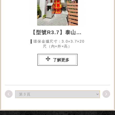
【型號R3.7】泰山順天宮
▌環保金爐尺寸：3.0×3.7×20
尺（內×外×高）
了解更多