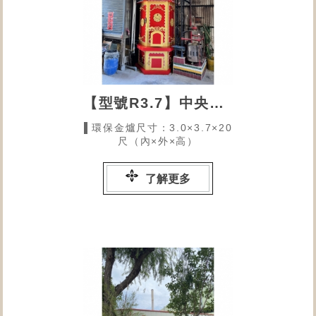
【型號R3.7】中央天地宮的環保金爐
▌環保金爐尺寸：3.0×3.7×20
尺（內×外×高）
了解更多