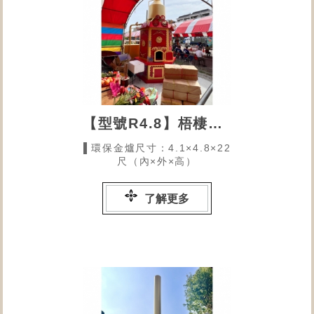
【型號R4.8】梧棲龍山拾叁院的環保金爐
▌環保金爐尺寸：4.1×4.8×22
尺（內×外×高）
了解更多