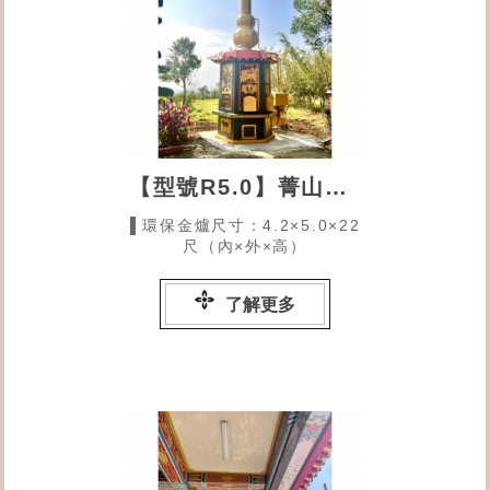
【型號R5.0】菁山玉皇宮
▌環保金爐尺寸：4.2×5.0×22
尺（內×外×高）
了解更多