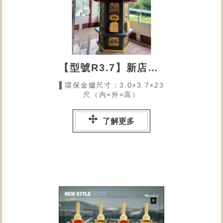
【型號R3.7】新店南青宮的環保金爐
▌環保金爐尺寸：3.0×3.7×23
尺（內×外×高）
了解更多