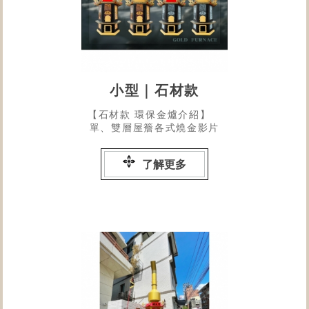
小型｜石材款
【石材款 環保金爐介紹】
單、雙層屋簷各式燒金影片
了解更多