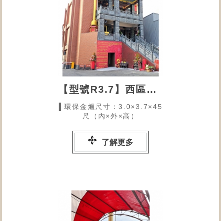
【型號R3.7】西區興農宮的環保金爐
▌環保金爐尺寸：3.0×3.7×45
尺（內×外×高）
了解更多