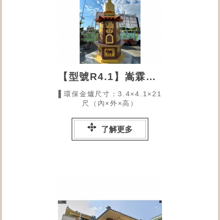
【型號R4.1】嵩霖福德正神
▌環保金爐尺寸：3.4×4.1×21
尺（內×外×高）
了解更多