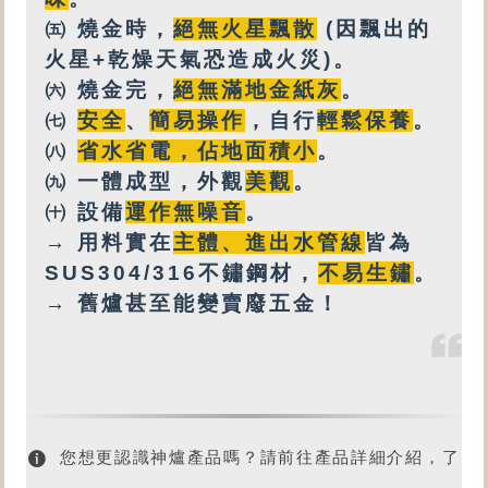
㈤
燒金時，
絕無火星飄散
(因飄出的
火星+乾燥天氣恐造成火災)。
㈥
燒金完，
絕無
滿地金紙灰
。
㈦
安全
、
簡易操作
，自行
輕鬆保養
。
㈧
省水省電，佔地面積小
。
㈨
一體成型，外觀
美觀
。
㈩
設備
運作無噪音
。
→ 用料實在
主體、進出水管線
皆為
SUS304/316不鏽鋼材，
不易生鏽
。
→ 舊爐甚至能變賣廢五金！
您想更認識神爐產品嗎？請前往產品詳細介紹，了