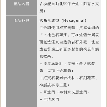
多功能自動化環保金爐
（附有水夾
層）
六角形造型（Hexagonal）
主色調使用樸實無華且質感爆棚的
「大地色石礫漆」可在爐體金屬表
面創造逼真自然的岩石外觀，使金
爐在質感上有更多豐富的視覺與觸
感效果。
＋厚屋緣設計（屋簷下崁入式裝
飾、屋頂上金花飾）
＋紅寶石花崗岩板材（石刻花草、
神話故事等主題）
＋單爐門（專利水夾層爐門）
＋單清灰門