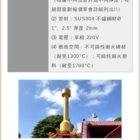
細部規劃報價單會詳細列出!!）
⑵ 管材：SUS304 不鏽鋼材Ø
1"、2.5" 厚度 2mm
⑶ 電壓：單相 220V
⑷ 燃燒空間：不可鑄性耐火磚材
（耐受1300°C）；可鑄性耐火塑
料（耐受1700°C）