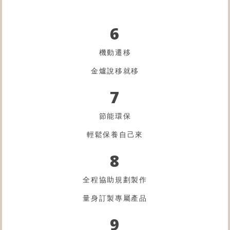
6
機動遷移
金爐
說移就移
7
節能環保
輕鬆保養自己來
8
全程協助規劃製作
量身訂製專屬產品
9