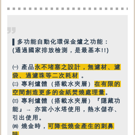
▌
多功能
自動化環保金爐之功能：
(通過國家排放檢測，是最基本!!)
㈠ 產品
永不堵塞之設計
，
無
濾材、濾
袋、過濾珠等
二次耗材
。
㈡
專利
爐體（搭載
水夾層
）
在有限的
空間創造更多的金紙焚燒處理量
。
㈢
專利爐體（搭載水夾層）『隱藏功
能』→ 亦
當小水塔使用，
熱水
儲存、
引出使用。
㈣
燒金時，
可降低燒金產生的刺鼻
味
。