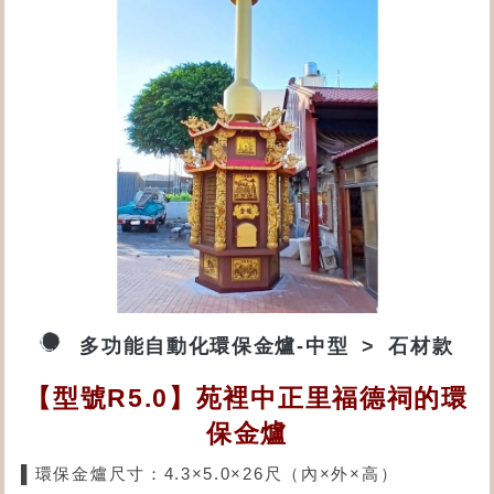
多功能自動化環保金爐-中型
石材款
【型號R5.0】苑裡中正里福德祠的環
保金爐
▌環保金爐尺寸：4.3×5.0×26尺（內×外×高）