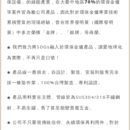
保設備
」的綠能產業，在大臺中地區
70%
的
環保金爐
等案件皆為敝公司產品，因此對於
環保金爐
專業技術
累積豐富的現場經驗，曾在世界發明展（國際發明
展）中多次榮獲「金牌」、「銀牌」等殊榮。
我們致力將SDGs融入於環保金爐產品，讓愛地球化
為實際，不再只是口號！
產品線一應俱全，自設計、製造、安裝到販售完全
採一條龍作業，100%台灣製造，專利認證。
產品用料實在主體、管線皆為SUS304/316不鏽鋼
材，不易生鏽，舊了甚至能變賣廢五金。
公司不只重視傳統信仰、永續環保再利用外，對於