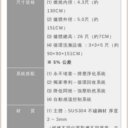
⑴ 燃燒內徑：4.3尺（約
130CM）
⑵ 爐體外徑：5.0尺（約
151CM）
⑶ 爐體總高：26 尺（約7CM）
⑷ 循環洗滌設備 ：3×3×5 尺（約
90×90×151CM）
※ 5% 公差
⑴ 永不堵塞－煙塵淨化系統
⑵ 獨家專利－循環回收系統
⑶ 降低悶燒－強壓助然系統
⑷ 自動感溫控制系統
⑴ 主體：SUS304 不鏽鋼材 厚度
2 ~ 3mm
（根據不同位置對應不同厚度，在