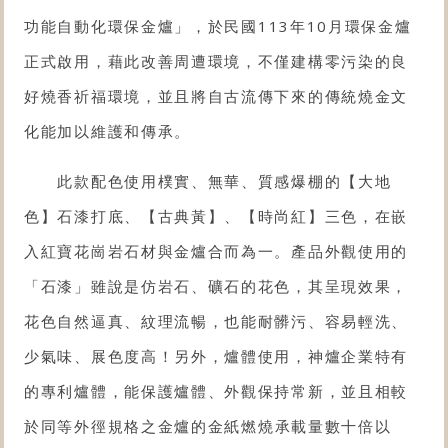
功能自動化
環保金爐
」，於民國113年10月環保金爐
正式啟用，藉此改善周遭環境，不僅建構零污染的良
好燒香祈福環境，並且將自古流傳下來的傳統燒金文
化能加以維護和傳承。
此款配色使用樸實、無華、質感爆棚的【大地
色】石漆打底、【古典黃】、【時尚紅】三色，在嵌
入紅寶花崗岩石材與金爐合而為一。產品外觀使用的
「石漆」雖說是仿岩石、礦石的花色，其呈現效果，
花色自然逼真、紋理流暢，也能耐髒污、容易輕洗、
少氣味、展色度高！另外，爐體使用，神爐企業特有
的專利爐體，能保護爐體、外觀保持常新，並且相較
於同等外徑規格之
金爐
的金紙燃燒承載量數十倍以