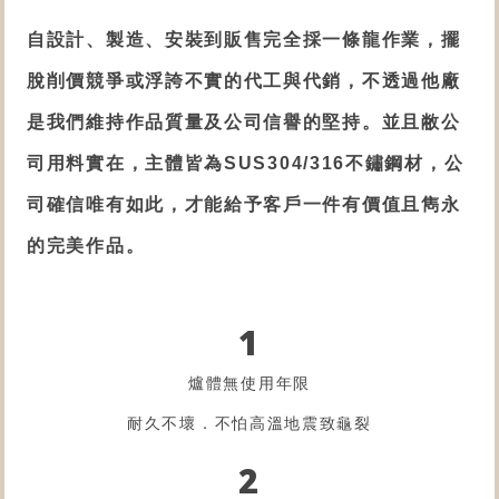
自設計、製造、安裝到販售完全採一條龍作業，擺
脫削價競爭或浮誇不實的代工與代銷，不透過他廠
是我們維持作品質量及公司信譽的堅持。並且敝公
司用
料實在，
主體皆為SUS304/316不鏽鋼材，
公
司確信唯有如此，才能給予客戶一件有價值且雋永
的完美作品。
1
爐體無使用年限
耐久不壞．不怕高溫地震致龜裂
2