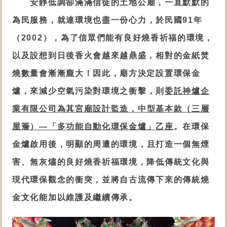
安靜低調卻滿滿信徒的土地公
廟，一直默默的
為民服務
，就連環境也盡一份心力，於民國91年
（2002），
為了
信眾們
能有良好燒香祈福的環境，
以及設想到日後香火會越來越鼎盛，相對的金紙焚
燒數量會漸漸龐大！因此，廟方決定
設置環保金
爐
，來減少空氣污染對環境之衝擊，則
委託神爐企
業有限公司為其宮廟設計監造，
中型基本款
（三層
屋簷）
—「多功能自動化
環保金爐
」乙座
。在
環保
金爐
啟用後，明顯的周遭的環境，且打造一個無煙
害、無灰燼的良好燒香祈福環境，降低傳統文化與
現代環保觀念的衝突，並將自古流傳下來的傳統燒
金文化能加以維護及繼續傳承。