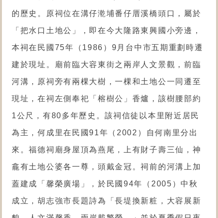
的歷史。原祠位在溝仔漧埔番仔厝溪橋頭口，屬於
「把水口土地公」，即在今大隆路東興國小旁邊，
本祠在民國75年（1986）9月台中市五期重劃時遷
建於現址。廟前臨大容東街之兩岸人文景觀，前臨
河溝，原祠旁有兩棵大樹，一棵和土地公一同遷至
現址，在祠左側奉祀「榕樹公」香爐，該樹腰部約
1公尺，有80多年歷史。該祠信徒以本里附近居民
為主，何成里在民國91年（2002）自何南里分出
來。福德祠廟身屋頂為燕尾，上有財子壽三仙，神
龕有土地公婆各一尊，頭戴金冠。祠前的河溝上加
蓋建成「馨榮廣場」，於民國94年（2005）中秋
成立，胡志強市長題詩為「長堤換新粧，大容展新
貌。人文滿馨香，兩岸載繁榮。」並於夏季假日夜