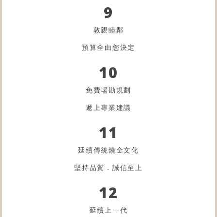
9
敦親睦鄰
預算全由您決定
10
免費場勘規劃
遞上專業建議
11
延續傳統燒金文化
堅持品質．誠信至上
12
延續上一代