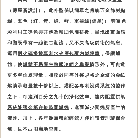
（薄屋簷設計）。此外型係以簡單之傳統五金飾材點
綴，五色（紅、黃、綠、藍、軍墨綠(偏黑)） 豐富色
彩利用主導色與其他為輔助色混搭後，呈現出畫面感
和諧既帶有一絲復古潮流，又不失高級前衛的氣息
。
運用
耐火磚搭載專利水夾層
包覆
内燃燒室
，
保護爐
體，
使
爐體
不易產生熱服冷縮之龜裂
情形
外，
可
創造
更多單位處理量
，相較於
同等外徑規格之
金爐
的
金紙
燃
燒承載量
數十倍以上
。
搭配各專利設備系統的
協作
之下
，
可達到百分之九十的淨化效率
。爐內
配置供氧
系統能讓金紙在短時間燃燒
，進而減少悶燒所產生的
濃煙。
加上，各年齡層都能輕鬆方便維護管理
環保金
爐
，
且
不占用廟地空間
。