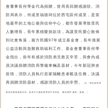
會董事長何學金代為捐贈，曾局長回贈感謝狀。消
防局表示，何成里福德祠位於西屯區何成里，是當
地最早的土地公廟與信仰中心，都市發展導致里民
人數增長，長年累積樂捐款項，為讓里民愛心散佈
到社會角落，廟方民國97年成立基金會，長年推展
公益活動與急難救助福利工作。基金會董事長何學
金指出，前年有感於消防弟兄救災辛苦，與會內成
員決議捐贈消防局警備車輛及器材，今年新冠肺炎
疫情，消防人員執行居家隔離患者載送任務，決議
再捐贈消防器材，感謝消防人員的辛勞。
（註：部份資料來
源至官網或維基百科，如有不正確或禁用請不吝告知 通知我們 處理，謝謝。）