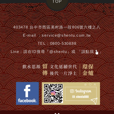
TOP
403478 台中市西區美村路一段806號六樓之八
E-mail ：
service@shenlu.com.tw
TEL：
0800-530888
Line：
請在ID搜尋『@shenlu』或 「請點我
」