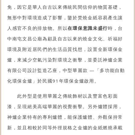
免，因它是華人自古以來傳統民間信仰的物質基礎，
無形中對環境造成了影響，鑒於焚燒金紙容易產生讓
人感官不良的排放物。所以
在環保意識未盛行
時，台
中南屯文昌公廟為顧及自古以來的燒金文化、祈福好
環境及附近居民們的生活品質找想，設置
全新環保金
爐
，來減少空氣污染對環境之衝擊，並委託神爐企業
有限公司設計監造乙座，中型
華麗款
—「多功能自動
化
環保金爐
」於民國91年
環保金爐
啟用。
此外型是使用華麗之傳統飾材以及豐富色彩面
漆，呈現絕美高端華麗的視覺衝擊。
另外爐體採用，
神爐企業特有的專利爐體，能保護爐體、外觀保持常
新，並且相較於同等外徑規格之
金爐
的金紙燃燒承載