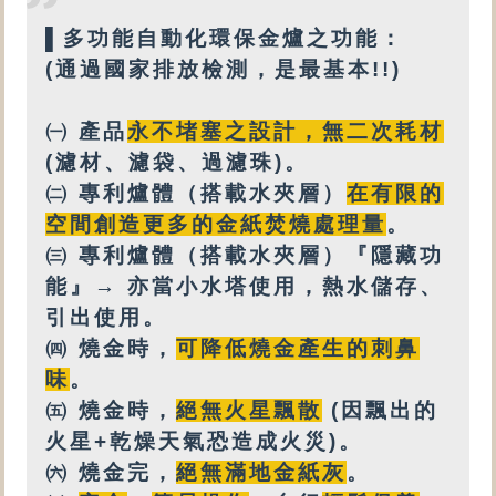
▌
多功能
自動化環保金爐之功能：
(通過國家排放檢測，是最基本!!)
㈠ 產品
永不堵塞之設計
，
無二次耗材
(濾材、濾袋、過濾珠)。
㈡
專利
爐體（搭載
水夾層
）
在有限的
空間創造更多的金紙焚燒處理量
。
㈢
專利爐體（搭載水夾層）『隱藏功
能』→ 亦
當小水塔使用，
熱水
儲存、
引出使用。
㈣
燒金時，
可降低燒金產生的刺鼻
味
。
㈤
燒金時，
絕無火星飄散
(因飄出的
火星+乾燥天氣恐造成火災)。
㈥
燒金完，
絕無
滿地金紙灰
。