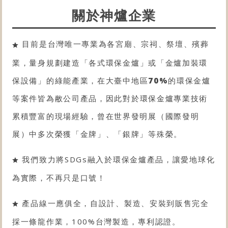
關於神爐企業
目前是台灣唯一專業為各宮廟、宗祠、祭壇、殯葬
業，量身規劃建造「各式
環保金爐
」或「金爐
加裝環
保設備
」的綠能產業，在大臺中地區
70%
的
環保金爐
等案件皆為敝公司產品，因此對於
環保金爐
專業技術
累積豐富的現場經驗，曾在世界發明展（國際發明
展）中多次榮獲「金牌」、「銀牌」等殊榮。
我們致力將SDGs融入於環保金爐產品，讓愛地球化
為實際，不再只是口號！
產品線一應俱全，自設計、製造、安裝到販售完全
採一條龍作業，100%台灣製造，專利認證。