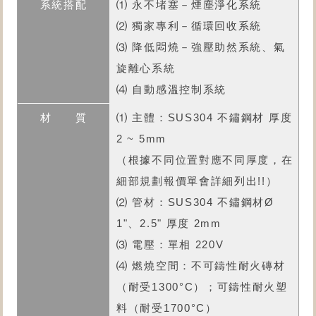
⑴ 永不堵塞－煙塵淨化系統
⑵ 獨家專利－循環回收系統
⑶ 降低悶燒－強壓助然系統、氣
旋離心系統
⑷ 自動感溫控制系統
⑴ 主體：SUS304 不鏽鋼材 厚度
2 ~ 5mm
（根據不同位置對應不同厚度，在
細部規劃報價單會詳細列出!!）
⑵ 管材：SUS304 不鏽鋼材Ø
1"、2.5" 厚度 2mm
⑶ 電壓：單相 220V
⑷ 燃燒空間：不可鑄性耐火磚材
（耐受1300°C）；可鑄性耐火塑
料（耐受1700°C）