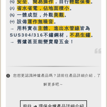
㈦
安全
、
簡易操作
，自行
輕鬆保養
。
㈧
省水省電，佔地面積小
。
㈨
一體成型，外觀
美觀
。
㈩
設備
運作無噪音
。
→ 用料實在
主體、進出水管線
皆為
SUS304/316不鏽鋼材，
不易生鏽
。
→ 舊爐甚至能變賣廢五金！
您想更認識神爐產品嗎？請前往產品詳細介紹，了
解更多吧～
前往 ➔ 環保金爐產品詳細介紹