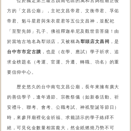
位於
國定第三級古蹟
南屯區的
萬和宮
媽祖廟正後
方的「
文昌公廟
」，主祀文昌帝君、文衡帝君、孚佑
帝君、魁斗星君與朱衣星君等五位文昌神，並配祀
「至聖先師」孔子、佛祖釋迦牟尼及觀世音菩薩！由
於當地古地名為犁頭店，又被稱為
犁頭店文昌祠
，是
台中市市定古蹟
，也是（在學、應試）學子祈求、追
求金榜題名（考運、官運、升遷、轉職、功名）的重
要信仰中心。
歷史悠久的台中南屯文昌公廟，長年來擁有廣大
的善信學子，逢年過節、宗教祭儀（如新春活動、祈
安禮斗、聯考、會考、公職考試、神祇聖誕等節日）
時，來參拜廟裡化金祈福、求籤請示的學子絡繹不
絕，可見化金數量相當龐大，然金紙燃燒乃勢不可