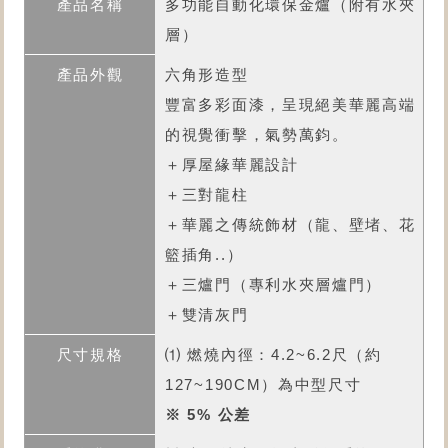
多功能自動化環保金爐
（附有水夾
層）
六角形造型
豐富多彩面漆，呈現絕美華麗高端
的視覺衝擊，氣勢萬鈞。
＋厚屋緣華麗設計
＋三對龍柱
＋華麗之傳統飾材（龍、壁堵、花
籃插角..）
＋三爐門（專利水夾層爐門）
＋雙清灰門
⑴ 燃燒內徑：4.2~6.2尺（約
127~190CM）為中型尺寸
※ 5% 公差