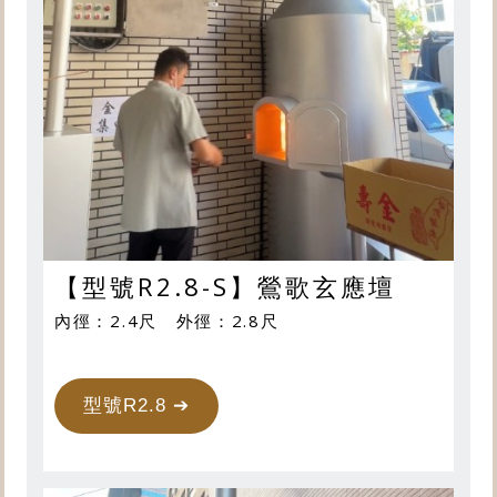
【型號R2.8-S】鶯歌玄應壇
內徑：2.4尺 外徑：2.8尺
型號R2.8 ➔