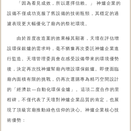
「因為看見成效，所以選擇信賴。」 神爐企業的
設備不僅成功克服了舊設備的技術瓶頸，其穩定的過
濾表現更大幅優化了廟內的祭祀環境。
由於首度改造案的效果極其顯著，天壇在評估增
設環保銀爐的需求時，毫不猶豫再次委託神爐企業進
行監造。天壇管理委員會在感受設備帶來的環境優勢
後，決定再次找神爐幫廟內增設
環保銀爐
。即便面臨
廟內面積有限的挑戰，仍再次選購專為精巧空間設計
的「經濟款—
自動化環保金爐
」。這項二度合作的里
程碑，不僅代表了天壇對神爐企業品質的肯定，也展
現了頂級宮廟推動綠色信仰的決心。神爐企業核心技
術優勢：