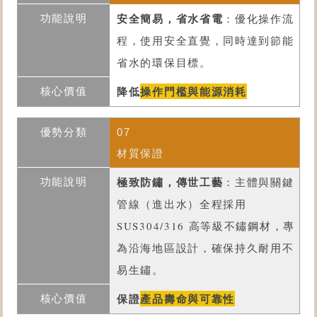
安全簡易，省水省電
：優化操作流
程，使用安全直覺，同時達到節能
省水的環保目標。
降低
操作門檻與能源消耗
07
材質保證
極致防鏽，傳世工藝
：主體與關鍵
管線（進出水）全程採用
SUS304/316 高等級不鏽鋼材，專
為沿海地區設計，確保持久耐用不
易生鏽。
保證
產品壽命與可靠性