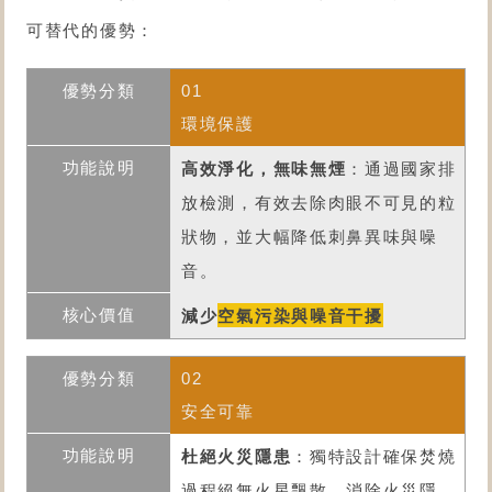
可替代的優勢：
01
環境保護
高效淨化，無味無煙
：通過國家排
放檢測，有效去除肉眼不可見的粒
狀物，並大幅降低刺鼻異味與噪
音。
減少
空氣污染與噪音干擾
02
安全可靠
杜絕火災隱患
：獨特設計確保焚燒
過程絕無火星飄散，消除火災隱