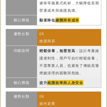
濾珠等拋棄式耗材，大幅降低長期
營運成本與維護負擔。
顯著降低
總體持有成本
05
維護簡易
輕鬆保養，無需登高
：設計考量維
護便利性，用戶可自行輕鬆保養，
不需專業人員，也避免了傳統高聳
煙囪清理的困難與危險。
提升
維護效率與人身安全
06
操作直覺