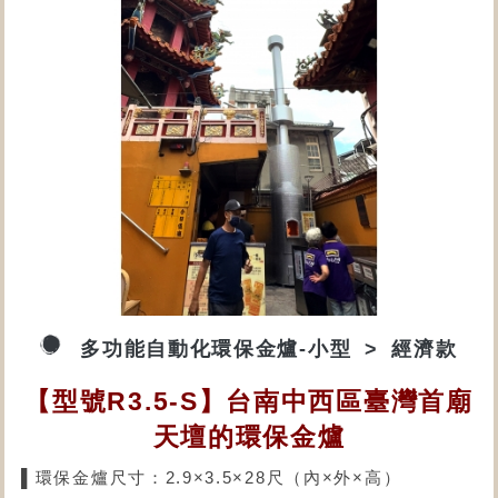
多功能自動化環保金爐-小型
經濟款
【型號R3.5-S】台南中西區臺灣首廟
天壇的環保金爐
▌環保金爐尺寸：2.9×3.5×28尺（內×外×高）