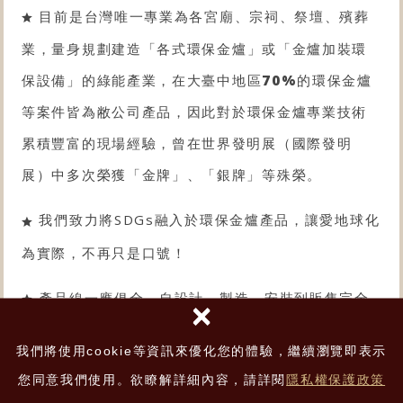
目前是台灣唯一專業為各宮廟、宗祠、祭壇、殯葬
業，量身規劃建造「各式
環保金爐
」或「金爐
加裝環
保設備
」的綠能產業，在大臺中地區
70%
的
環保金爐
等案件皆為敝公司產品，因此對於
環保金爐
專業技術
累積豐富的現場經驗，曾在世界發明展（國際發明
展）中多次榮獲「金牌」、「銀牌」等殊榮。
我們致力將SDGs融入於環保金爐產品，讓愛地球化
為實際，不再只是口號！
產品線一應俱全，自設計、製造、安裝到販售完全
×
採一條龍作業，100%台灣製造，專利認證。
我們將使用cookie等資訊來優化您的體驗，繼續瀏覽即表示
產品用料實在主體、管線皆為SUS304/316不鏽鋼
您同意我們使用。欲瞭解詳細內容，請詳閱
隱私權保護政策