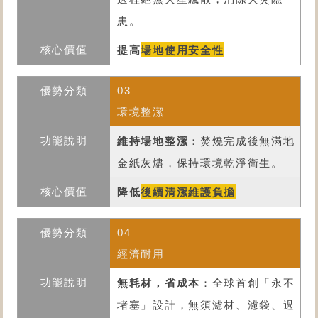
患。
提高
場地使用安全性
03
環境整潔
維持場地整潔
：焚燒完成後無滿地
金紙灰燼，保持環境乾淨衛生。
降低
後續清潔維護負擔
04
經濟耐用
無耗材，省成本
：全球首創「永不
堵塞」設計，無須濾材、濾袋、過