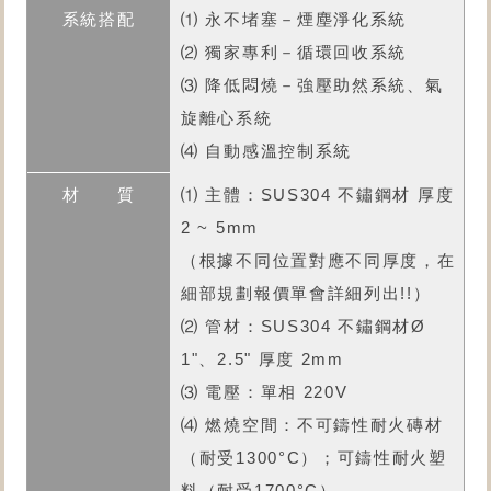
⑴ 永不堵塞－煙塵淨化系統
⑵ 獨家專利－循環回收系統
⑶ 降低悶燒－強壓助然系統、氣
旋離心系統
⑷ 自動感溫控制系統
⑴ 主體：SUS304 不鏽鋼材 厚度
2 ~ 5mm
（根據不同位置對應不同厚度，在
細部規劃報價單會詳細列出!!）
⑵ 管材：SUS304 不鏽鋼材Ø
1"、2.5" 厚度 2mm
⑶ 電壓：單相 220V
⑷ 燃燒空間：不可鑄性耐火磚材
（耐受1300°C）；可鑄性耐火塑
料（耐受1700°C）