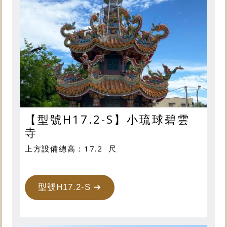
【型號H17.2-S】小琉球碧雲
寺
上方設備總高：17.2 尺
型號H17.2-S ➔