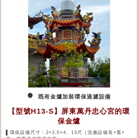
既有金爐加裝環保過濾設備
【型號H13-S】屏東萬丹忠心宮的環
保金爐
▌環保設備尺寸：2×2.5×4、13尺（洗滌設備長×寬×