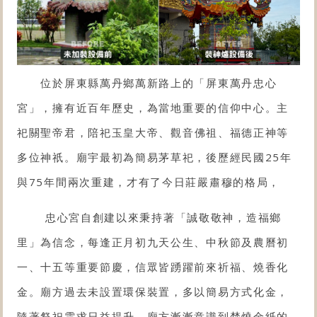
位於屏東縣萬丹鄉萬新路上的「
屏東萬丹忠心
宮
」，擁有近百年歷史，為當地重要的信仰中心。主
祀
關聖帝君
，陪祀玉皇大帝、觀音佛祖、福德正神等
多位神祇。廟宇最初為簡易茅草祀，後歷經民國25年
與75年間兩次重建，才有了今日莊嚴肅穆的格局，
忠心宮自創建以來秉持著「誠敬敬神，造福鄉
里」為信念，每逢正月初九天公生、中秋節及農曆初
一、十五等重要節慶，信眾皆踴躍前來祈福、燒香化
金。廟方過去未設置環保裝置，多以簡易方式化金，
隨著祭祀需求日益提升，廟方漸漸意識到焚燒金紙的