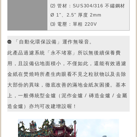
⑵ 管材：SUS304/316 不鏽鋼材
Ø 1"、2.5" 厚度 2mm
⑶ 電壓：單相 220V
「自動化
環保設備
」運作無噪音。
此產品過濾系統「永不堵塞」所以無後續保養費
用，且設備佔地面積小，不僅如此，還能有效過濾
金紙在焚燒時所產生肉眼看不見之粒狀物以及去除
大部份的異味，徹底改善的滿地金紙灰困擾。
基本
上，一般傳統型金爐（泥作金爐 / 磚造金爐 / 金屬
造金爐）亦均可改建增設喔！