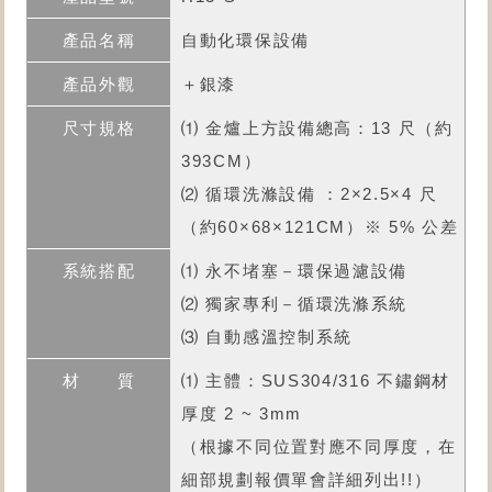
自動化環保設備
＋銀漆
⑴ 金爐上方設備總高：13 尺（約
393CM）
⑵ 循環洗滌設備 ：2×2.5×4 尺
（約60×68×121CM）※ 5% 公差
⑴ 永不堵塞－環保過濾設備
⑵ 獨家專利－循環洗滌系統
⑶ 自動感溫控制系統
⑴ 主體：SUS304/316 不鏽鋼材
厚度 2 ~ 3mm
（根據不同位置對應不同厚度，在
細部規劃報價單會詳細列出!!）