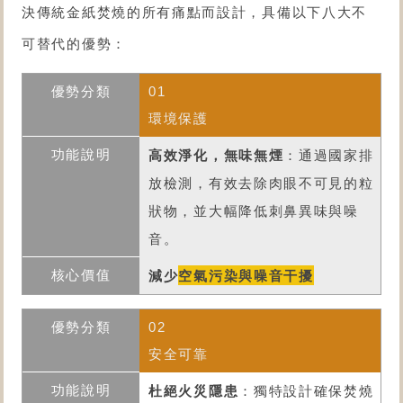
決傳統金紙焚燒的所有痛點而設計，具備以下八大不
可替代的優勢：
01
環境保護
高效淨化，無味無煙
：通過國家排
放檢測，有效去除肉眼不可見的粒
狀物，並大幅降低刺鼻異味與噪
音。
減少
空氣污染與噪音干擾
02
安全可靠
杜絕火災隱患
：獨特設計確保焚燒