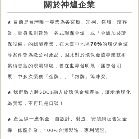
關於神爐企業
目前是台灣唯一專業為各宮廟、宗祠、祭壇、殯葬
業，量身規劃建造「各式
環保金爐
」或「金爐
加裝環
保設備
」的綠能產業，在大臺中地區
70%
的
環保金爐
等案件皆為敝公司產品，因此對於
環保金爐
專業技術
累積豐富的現場經驗，曾在世界發明展（國際發明
展）中多次榮獲「金牌」、「銀牌」等殊榮。
我們致力將SDGs融入於環保金爐產品，讓愛地球化
為實際，不再只是口號！
產品線一應俱全，自設計、製造、安裝到販售完全
採一條龍作業，100%台灣製造，專利認證。