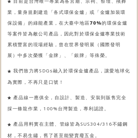
目前是台灣唯一專業為各宮廟、宗祠、祭壇、殯葬
業，量身規劃建造「各式
環保金爐
」或「金爐
加裝環
保設備
」的綠能產業，在大臺中地區
70%
的
環保金爐
等案件皆為敝公司產品，因此對於
環保金爐
專業技術
累積豐富的現場經驗，曾在世界發明展（國際發明
展）中多次榮獲「金牌」、「銀牌」等殊榮。
我們致力將SDGs融入於環保金爐產品，讓愛地球化
為實際，不再只是口號！
產品線一應俱全，自設計、製造、安裝到販售完全
採一條龍作業，100%台灣製造，專利認證。
產品用料實在主體、管線皆為SUS304/316不鏽鋼
材，不易生鏽，舊了甚至能變賣廢五金。