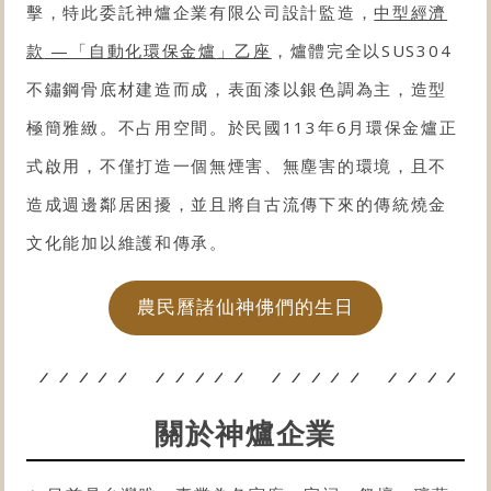
擊，特此委託神爐企業有限公司設計監造，
中型經濟
款
—「自動化
環保金爐
」乙座
，爐體完全以SUS304
不鏽鋼骨底材建造而成，表面漆以銀色調為主，造型
極簡雅緻。不占用空間。於民國113年6月
環保金爐
正
式啟用，不僅打造一個無煙害、無塵害的環境，且不
造成週邊鄰居困擾，並且將自古流傳下來的傳統燒金
文化能加以維護和傳承。
農民曆諸仙神佛們的生日
關於神爐企業