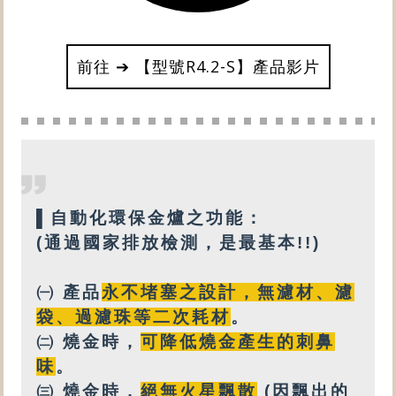
前往 ➔ 【型號R4.2-S】產品影片
▌
自動化
環保金爐之功能：
(通過國家排放檢測，是最基本!!)
㈠ 產品
永不堵塞之設計
，
無
濾材、濾
袋、過濾珠等
二次耗材
。
㈡ 燒金時，
可降低燒金產生的刺鼻
味
。
㈢ 燒金時，
絕無火星飄散
(因飄出的