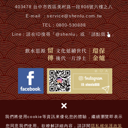
403478 台中市西區美村路一段806號六樓之八
E-mail ：
service@shenlu.com.tw
TEL：
0800-530888
Line：
請在ID搜尋『@shenlu』或 「請點我
」
×
鴻安法律事務所-吳于安律師擔任常年律師顧問
神爐企業有限公司 © 2018
|
網頁設計 │ 新視野
我們將使用cookie等資訊來優化您的體驗，繼續瀏覽即表示
您同意我們使用。欲瞭解詳細內容，請詳閱
隱私權保護政策