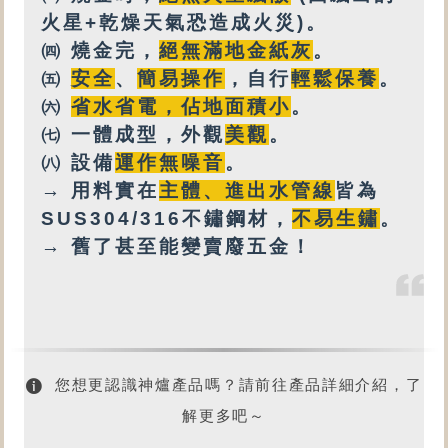
火星+乾燥天氣恐造成火災)。
㈣ 燒金完，
絕無
滿地金紙灰
。
㈤
安全
、
簡易操作
，自行
輕鬆保養
。
㈥
省水省電，佔地面積小
。
㈦ 一體成型，外觀
美觀
。
㈧ 設備
運作無噪音
。
→ 用料實在
主體、進出水管線
皆為
SUS304/316不鏽鋼材，
不易生鏽
。
→ 舊了甚至能變賣廢五金！
您想更認識神爐產品嗎？請前往產品詳細介紹，了
解更多吧～