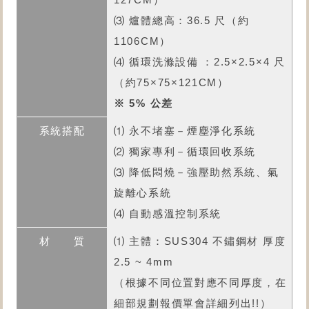
⑶ 爐體總高：36.5 尺（約
1106CM）
⑷ 循環洗滌設備 ：2.5×2.5×4 尺
（約75×75×121CM）
※ 5% 公差
⑴ 永不堵塞－煙塵淨化系統
⑵ 獨家專利－循環回收系統
⑶ 降低悶燒－強壓助然系統、氣
旋離心系統
⑷ 自動感溫控制系統
⑴ 主體：SUS304 不鏽鋼材 厚度
2.5 ~ 4mm
（根據不同位置對應不同厚度，在
細部規劃報價單會詳細列出!!）