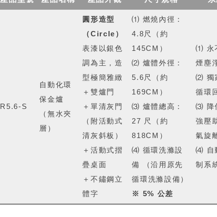
圓形造型
⑴ 燃燒內徑：
（Circle）
4.8尺（約
表漆以銀色
145CM）
⑴ 
調為主，造
⑵ 爐體外徑：
煙塵
型極簡雅緻
5.6尺（約
⑵ 
自動化環
＋雙爐門
169CM）
循環
保金爐
R5.6-S
＋單清灰門
⑶ 爐體總高：
⑶ 
（無水夾
（附活動式
27 尺（約
強壓
層）
清灰斜板）
818CM）
氣旋
＋活動式摺
⑷ 循環洗滌設
⑷ 
疊桌面
備 （沿用原先
制系
＋不鏽鋼立
循環洗滌設備）
體字
※ 5% 公差