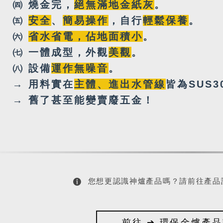
㈣ 燒金完，
絕無
滿地金紙灰
。
㈤
安全
、
簡易操作
，自行
輕鬆保養
。
㈥
省水省電，佔地面積小
。
㈦ 一體成型，外觀
美觀
。
㈧ 設備
運作無噪音
。
→ 用料實在
主體、進出水管線
皆為SUS3
→ 舊了甚至能變賣廢五金！
您想更認識神爐產品嗎？請前往產品
前往 ➔ 環保金爐產