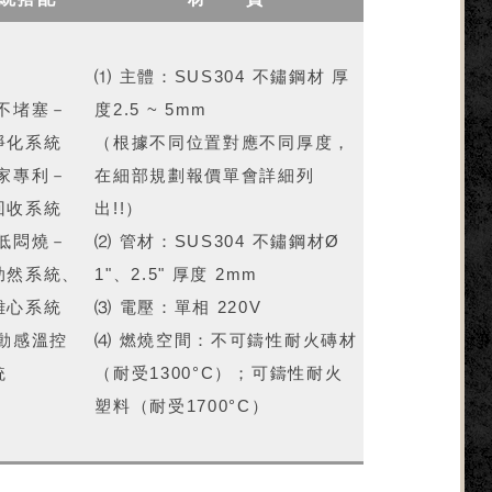
⑴ 主體：SUS304 不鏽鋼材 厚
永不堵塞－
度2.5 ~ 5mm
淨化系統
（根據不同位置對應不同厚度，
獨家專利－
在細部規劃報價單會詳細列
回收系統
出!!）
降低悶燒－
⑵ 管材：SUS304 不鏽鋼材Ø
助然系統、
1"、2.5" 厚度 2mm
離心系統
⑶ 電壓：單相 220V
自動感溫控
⑷ 燃燒空間：不可鑄性耐火磚材
統
（耐受1300°C）；可鑄性耐火
塑料（耐受1700°C）