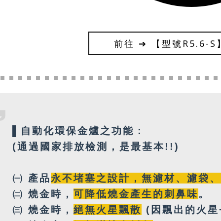
前往 ➔ 【型號R5.6-
▌
自動化
環保金爐之功能：
(通過國家排放檢測，是最基本!!)
㈠ 產品
永不堵塞之設計
，
無
濾材、濾袋、
㈡ 燒金時，
可降低燒金產生的刺鼻味
。
㈢ 燒金時，
絕無火星飄散
(因飄出的火星