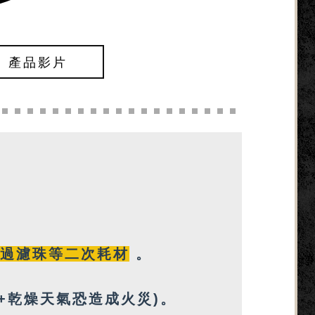
S】產品影片
過濾珠等
二次耗材
。
+乾燥天氣恐造成火災)。