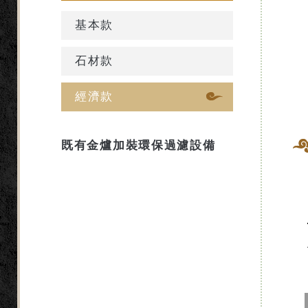
基本款
石材款
經濟款
既有金爐加裝環保過濾設備