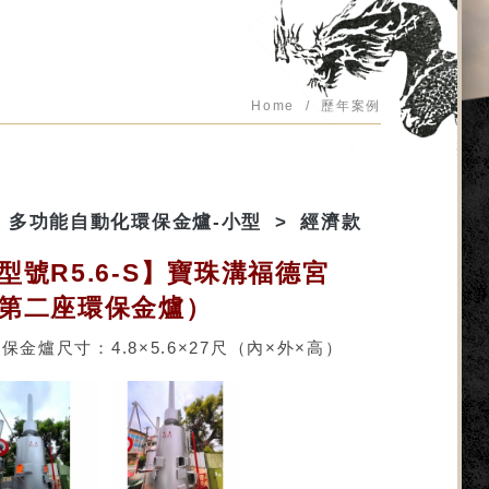
Home
歷年案例
多功能自動化環保金爐-小型
經濟款
型號R5.6-S】寶珠溝福德宮
第二座環保金爐）
保金爐尺寸：4.8×5.6×27尺（內×外×高）