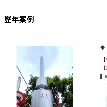
歷年案例
【
（
▌環