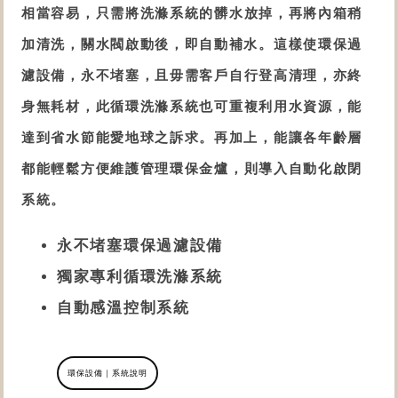
相當容易，只需將
洗滌系統的
髒水放掉，再將內箱稍
加清洗，關水閥啟動後，即自動補水。這樣使
環保過
濾設備
，
永不堵塞，且毋需客戶自行登高清理，亦終
身無耗材，此
循環
洗滌系統
也
可重複利用水資源，能
達到省水節能愛地球之訴求。再加上，能讓各年齡層
都能輕鬆方便維護管理
環保金爐
，則導入自動化啟閉
系統。
永不堵塞環保過濾設備
獨家專利循環洗滌系統
自動感溫控制系統
環保設備｜系統說明