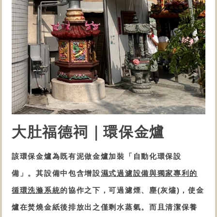
大肚福德祠
｜環保金爐
該
環保金爐
為既有
泥做金爐
加裝「
自動化
環保設
備
」。
其設備中包含增設
濕式過濾設備與獨家專利的
循環洗滌系統
的協作之下，可
過濾煙、塵(灰燼)
，
使
金
爐
在焚燒金紙後排放出之僅剩水蒸氣。而且清潔保養