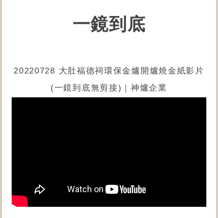
一鏡到底
20220728 大肚福德祠環保金爐開爐燒金紙影片
(一鏡到底無剪接)｜神爐企業