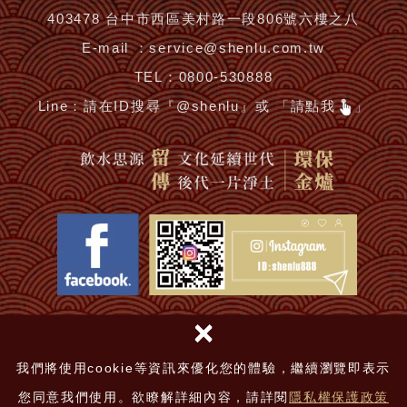
403478 台中市西區美村路一段806號六樓之八
E-mail ：
service@shenlu.com.tw
TEL：
0800-530888
Line：
請在ID搜尋『@shenlu』或 「請點我
」
×
鴻安法律事務所-吳于安律師擔任常年律師顧問
神爐企業有限公司 © 2018
|
網頁設計 │ 新視野
我們將使用cookie等資訊來優化您的體驗，繼續瀏覽即表示
您同意我們使用。欲瞭解詳細內容，請詳閱
隱私權保護政策