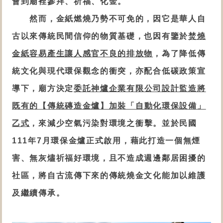
會到廟裡參拜、祈福、
化金
。
然而，金紙燃燒乃勢不可免的，因它是華人自
古以來傳統民間信仰的物質基礎，也因有鑒於
焚燒
金紙容易產生讓人感官不良的排放物
，為了降低傳
統文化與現代環保觀念的衝突，亦配合低碳政策宣
導下，
廟方決定
委託神爐企業有限公司設計監造將
既有的【
傳統磚造金爐
】加裝「自動化
環保設備
」
乙式
，
來減少空氣污染對環境之衝擊
。並
於民國
111年7月
環保金爐
正式啟用，藉此打造一個無煙
害、無灰燼祈福好環境，且不造成週邊鄰居困擾的
社區，將自古流傳下來的傳統燒金文化能加以維護
及繼續傳承。