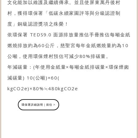
文化能加以維護及繼續傳承。並且使屏東萬丹後村
村，獲得環保署「
低碳永續家園評等與分級認證制
度
」銅級認證獎項之殊榮！
依環保署 TEDS9.0 面源排放量推估手冊推估每噸金紙
燃燒排放約為60公斤，慈聖宮每年金紙燃燒量約為10
公噸，使用環保煙村預估可減少80%排碳量。
年減碳量：(年使用金紙量×每噸金紙排碳量×環保煙囪
減碳量) 10(公噸)×60(
kgCO2e)×80%≒480kgCO2e
環保署詳細說明｜前往 >