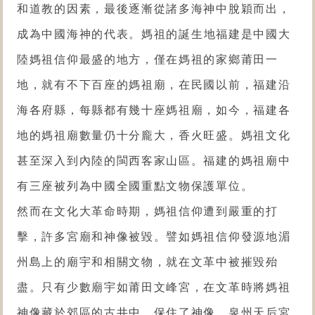
和道教的因素，最後逐漸從諸多海神中脫穎而出，
成為中國海神的代表。
媽祖的誕生地福建是中國大
陸媽祖信仰最盛的地方，僅在媽祖的家鄉莆田一
地，就有不下百座的媽祖廟，在民國以前，福建沿
海各府縣，每縣都有幾十座媽祖廟，如今，福建各
地的媽祖廟數量仍十分龐大，香火旺盛。媽祖文化
甚至深入到內陸的閩西客家山區。福建的媽祖廟中
有三座被列為中國全國重點文物保護單位。
然而在文化大革命時期，媽祖信仰遭到嚴重的打
擊，許多宮廟和神像被毀。譬如媽祖信仰發源地湄
州島上的廟宇和相關文物，就在文革中被摧毀殆
盡。只有少數廟宇如莆田文峰宮，在文革時將媽祖
神像藏於郊區的古井中，保住了神像。泉州天后宮