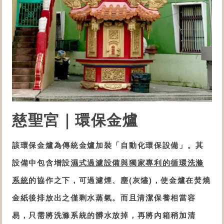
慈聖宮
｜環保金爐
該
環保金爐
為傳統金爐加裝「
自動化
環保設備
」。
其
設備中包含增設
濕式過濾設備與獨家專利的循環洗滌
系統
的協作之下，可
過濾煙、塵(灰燼)
，
使
金爐
在焚燒
金紙後排放出之僅剩水蒸氣。而且清潔保養相當容
易，只需將
洗滌系統的
髒水放掉，再將內箱稍加清