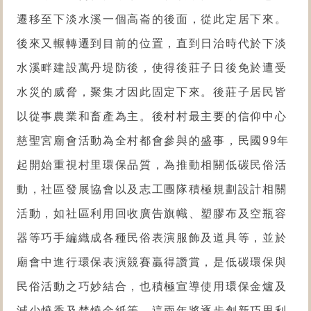
遷移至下淡水溪一個高崙的後面，從此定居下來。
後來又輾轉遷到目前的位置，直到日治時代於下淡
水溪畔建設萬丹堤防後，使得後莊子日後免於遭受
水災的威脅，聚集才因此固定下來。後莊子居民皆
以從事農業和畜產為主。後村村最主要的信仰中心
慈聖宮廟會活動為全村都會參與的盛事，民國99年
起開始重視村里環保品質，為推動相關低碳民俗活
動，社區發展協會以及志工團隊積極規劃設計相關
活動，如社區利用回收廣告旗幟、塑膠布及空瓶容
器等巧手編織成各種民俗表演服飾及道具等，並於
廟會中進行環保表演競賽贏得讚賞，是低碳環保與
民俗活動之巧妙結合，也積極宣導使用
環保金爐
及
減少燒香及焚燒金紙等。這兩年將逐步創新巧思利