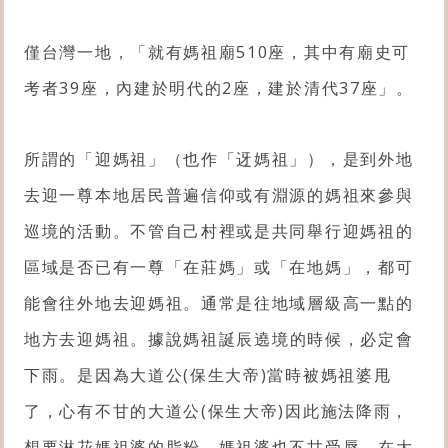
僅台灣一地，「就有媽祖廟510座，其中有廟史可
考者39座，內建於明代的2座，建於清代37座」。
所謂的「迎媽祖」（也作「迓媽祖」），是到外地
去迎一尊本地居民普遍信仰或有淵源的媽祖來參與
巡境的活動。不管自己村裡或是共同舉行迎媽祖的
區域是否已有一尊「在莊媽」或「在地媽」，都可
能會往外地去迎媽祖。通常是往地域層級高一點的
地方去迎媽祖。
據說媽祖誕辰遶境的時候，必定會
下雨。是因為大道公(保生大帝)當時被媽祖婆甩
了，心有不甘的大道公(保生大帝)因此施法降雨，
想要淋花媽祖婆的脂粉。媽祖婆也不甘受辱，在大