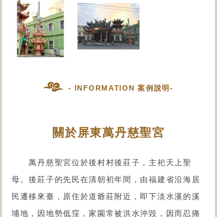
- INFORMATION 案例說明-
關於屏東萬丹慈聖宮
萬丹慈聖宮位於後村村後莊子，主祀天上聖
母。後莊子的先民在清朝初年間，由福建省沿海居
民遷移來臺，原住於道爺莊附近，即下淡水溪的溪
埔地，因地勢低窪，家園常被洪水沖毀，因而忍痛