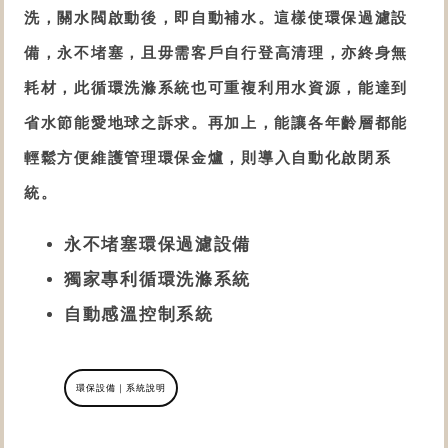
洗，關水閥啟動後，即自動補水。這樣使
環保過濾設
備
，
永不堵塞，且毋需客戶自行登高清理，亦終身無
耗材，此
循環
洗滌系統
也
可重複利用水資源，能達到
省水節能愛地球之訴求。再加上，能讓各年齡層都能
輕鬆方便維護管理
環保金爐
，則導入自動化啟閉系
統。
永不堵塞環保過濾設備
獨家專利循環洗滌系統
自動感溫
控制
系統
環保設備｜系統說明