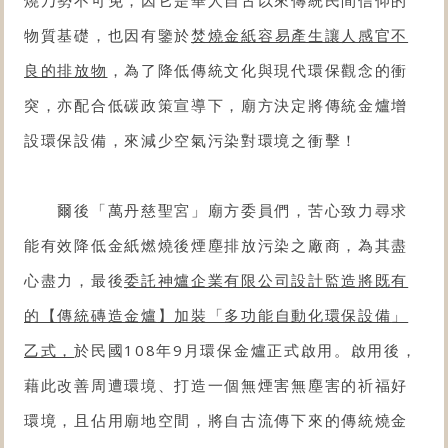
燒乃勢不可免，因它是華人自古以來傳統民間信仰的
物質基礎，也因有鑒於
焚燒金紙容易產生讓人感官不
良的排放物
，為了降低傳統文化與現代環保觀念的衝
突，亦配合低碳政策宣導下，廟方決定將傳統金爐
增
設環保設備
，來減少空氣污染對環境之衝擊！
爾後「萬丹慈聖宮」廟方委員們，苦心致力尋求
能有效降低金紙燃燒後煙塵排放污染之廠商，為其盡
心盡力，最後
委託神爐企業有限公司設計監造將既有
的【
傳統磚造金爐
】加裝「多功能自動化
環保設備
」
乙式，
於民國108年9月
環保金爐
正式啟用。啟用後，
藉此改善周遭環境、打造一個無煙害無塵害的祈福好
環境，且佔用廟地空間，將自古流傳下來的傳統燒金