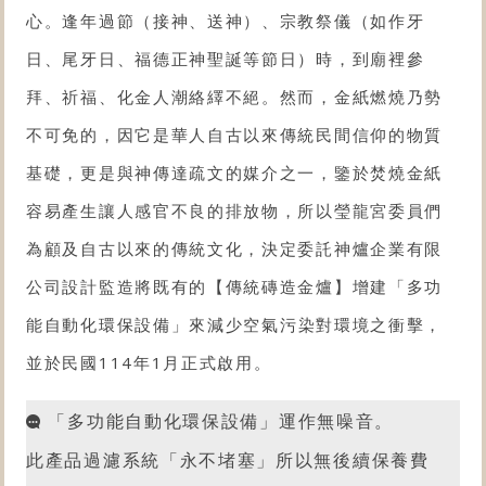
心。逢年過節（接神、送神）、宗教祭儀（如作牙
日、尾牙日、福德正神聖誕等節日）時，到廟裡參
拜、祈福、化金人潮絡繹不絕。然而，金紙燃燒乃勢
不可免的，因它是華人自古以來傳統民間信仰的物質
基礎，更是與神傳達疏文的媒介之一，鑒於焚燒金紙
容易產生讓人感官不良的排放物，所以瑩龍宮委員們
為顧及自古以來的傳統文化，決定委託神爐企業有限
公司設計監造將既有的【傳統磚造金爐】增建「多功
能自動化
環保設備
」來減少空氣污染對環境之衝擊，
並於民國114年1月正式啟用。
「多功能自動化
環保設備
」運作無噪音。
此產品過濾系統「永不堵塞」所以無後續保養費