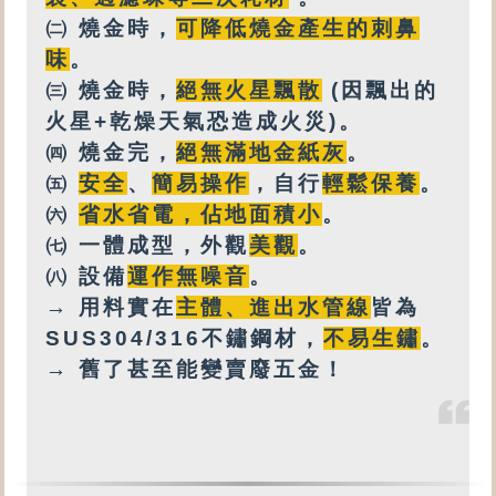
㈡ 燒金時，
可降低燒金產生的刺鼻
味
。
㈢ 燒金時，
絕無火星飄散
(因飄出的
火星+乾燥天氣恐造成火災)。
㈣ 燒金完，
絕無
滿地金紙灰
。
㈤
安全
、
簡易操作
，自行
輕鬆保養
。
㈥
省水省電，佔地面積小
。
㈦ 一體成型，外觀
美觀
。
㈧ 設備
運作無噪音
。
→ 用料實在
主體、進出水管線
皆為
SUS304/316不鏽鋼材，
不易生鏽
。
→ 舊了甚至能變賣廢五金！