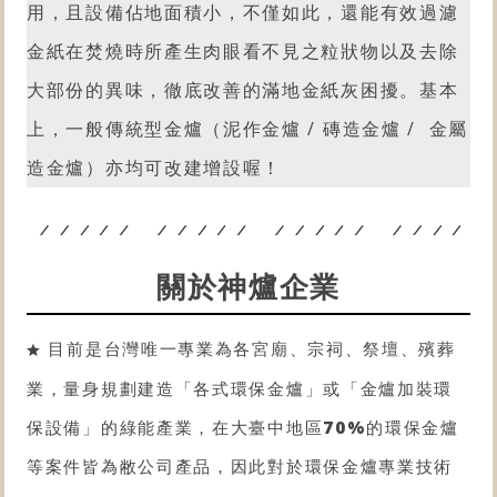
用，且設備佔地面積小，不僅如此，還能有效過濾
金紙在焚燒時所產生肉眼看不見之粒狀物以及去除
大部份的異味，徹底改善的滿地金紙灰困擾。
基本
上，一般傳統型金爐（泥作金爐 / 磚造金爐 / 金屬
造金爐）亦均可改建增設喔！
關於神爐企業
目前是台灣唯一專業為各宮廟、宗祠、祭壇、殯葬
業，量身規劃建造「各式
環保金爐
」或「金爐
加裝環
保設備
」的綠能產業，在大臺中地區
70%
的
環保金爐
等案件皆為敝公司產品，因此對於
環保金爐
專業技術