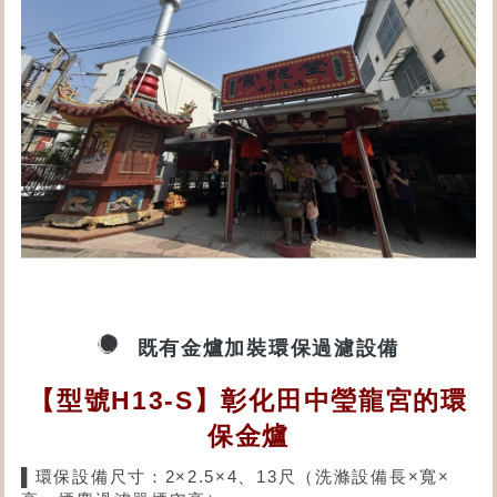
既有金爐加裝環保過濾設備
【型號H13-S】彰化田中瑩龍宮的環
保金爐
▌環保設備尺寸：2×2.5×4、13尺（洗滌設備長×寬×