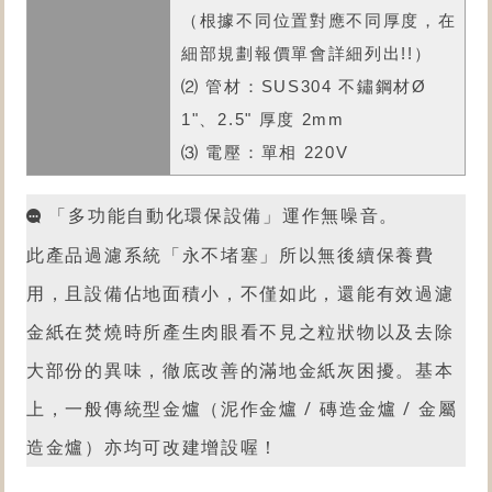
（根據不同位置對應不同厚度，在
細部規劃報價單會詳細列出!!）
⑵ 管材：SUS304 不鏽鋼材Ø
1"、2.5" 厚度 2mm
⑶ 電壓：單相 220V
「多功能自動化
環保設備
」運作無噪音。
此產品過濾系統「永不堵塞」所以無後續保養費
用，且設備佔地面積小，不僅如此，還能有效過濾
金紙在焚燒時所產生肉眼看不見之粒狀物以及去除
大部份的異味，徹底改善的滿地金紙灰困擾。
基本
上，一般傳統型金爐（泥作金爐 / 磚造金爐 / 金屬
造金爐）亦均可改建增設喔！