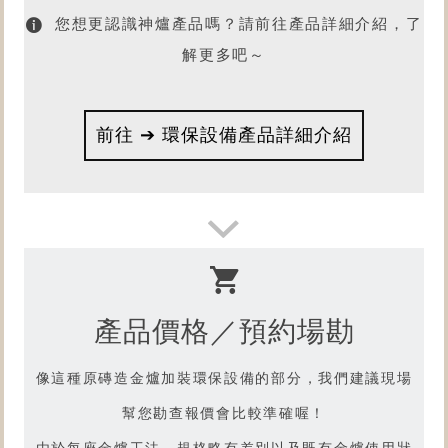
您想更認識神爐產品嗎？請前往產品詳細介紹，了
解更多吧～
前往 ➔ 環保設備產品詳細介紹
想了解
產品價格／預約場勘
產品燒金實況嗎？
請前往【型號H13-S】產品影片
像這種原
磚造金爐加裝環保設備
的部分，我們建議現場
幫您勘查報價會比較準確喔！
由於每座金爐工法、規格略有差別以及既有金爐使用狀