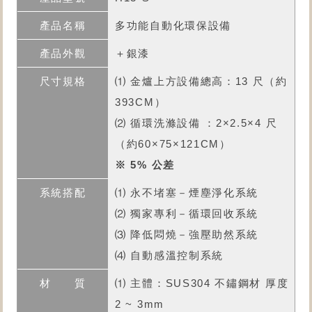
多功能自動化環保設備
＋銀漆
⑴ 金爐上方設備總高：13 尺（約
393CM）
⑵ 循環洗滌設備 ：2×2.5×4 尺
（約60×75×121CM）
※ 5% 公差
⑴ 永不堵塞－煙塵淨化系統
⑵ 獨家專利－循環回收系統
⑶ 降低悶燒－強壓助然系統
⑷ 自動感溫控制系統
⑴ 主體：SUS304 不鏽鋼材 厚度
2 ~ 3mm