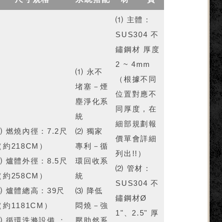
⑴ 主體：
SUS304 不
鏽鋼材 厚度
2 ~ 4mm
⑴ 永不
（根據不同
堵塞－煙
位置對應不
塵淨化系
同厚度，在
統
細部規劃報
⑴ 燃燒內徑：7.2尺
⑵ 獨家
價單會詳細
（約218CM）
專利－循
列出!!）
⑵ 爐體外徑：8.5尺
環回收系
⑵ 管材：
（約258CM）
統
SUS304 不
⑶ 爐體總高：39尺
⑶ 降低
鏽鋼材Ø
（約1181CM）
悶燒－強
1"、2.5" 厚
⑷ 循環洗滌設備 ：
壓助然系