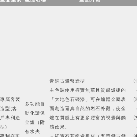
青銅古錢幣造型
主色調使用樸實無華且質感爆棚的
專屬客製
「大地色石礫漆」可在爐體金屬表
多功能自
造型(客
面創造逼真自然的岩石外觀，使金
動化環保
戶專利造
爐在質感上有更多豐富的視覺與觸
金爐
（附
型)
感效果。
有水夾
專利在案
＋紅寶石花崗岩板材（五帝錢古錢