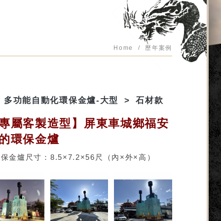
Home
歷年案例
多功能自動化環保金爐-大型
石材款
專屬客製造型】屏東車城鄉福安
的環保金爐
保金爐尺寸：8.5×7.2×56尺（內×外×高）