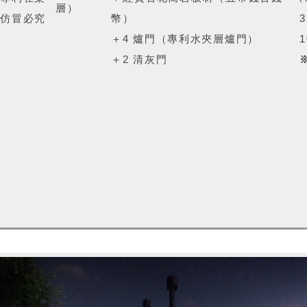
層）
仿冒必究
幣）
＋4 爐門（專利水夾層爐門）
＋2 清灰門