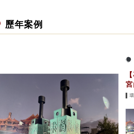
歷年案例
【
宮
▌環