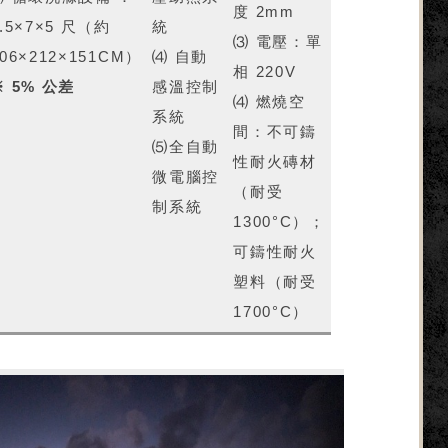
度 2mm
3.5×7×5 尺（約
統
⑶ 電壓：單
106×212×151CM）
⑷ 自動
相 220V
※ 5% 公差
感溫控制
⑷ 燃燒空
系統
間：不可鑄
⑸全自動
性耐火磚材
微電腦控
（耐受
制系統
1300°C）；
可鑄性耐火
塑料（耐受
1700°C）