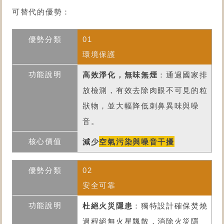
可替代的優勢：
01
環境保護
高效淨化，無味無煙
：通過國家排
放檢測，有效去除肉眼不可見的粒
狀物，並大幅降低刺鼻異味與噪
音。
減少
空氣污染與噪音干擾
02
安全可靠
杜絕火災隱患
：獨特設計確保焚燒
過程絕無火星飄散，消除火災隱