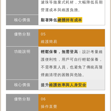
濾珠等拋棄式耗材，大幅降低長期
營運成本與維護負擔。
顯著降低
總體持有成本
05
維護簡易
輕鬆保養，無需登高
：設計考量維
護便利性，用戶可自行輕鬆保養，
不需專業人員，也避免了傳統高聳
煙囪清理的困難與危險。
提升
維護效率與人身安全
06
操作直覺