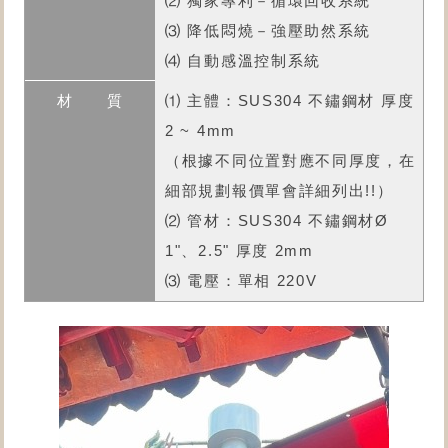
⑵ 獨家專利－循環回收系統
⑶ 降低悶燒－強壓助然系統
⑷ 自動感溫控制系統
⑴ 主體：SUS304 不鏽鋼材 厚度
2 ~ 4mm
（根據不同位置對應不同厚度，在
細部規劃報價單會詳細列出!!）
⑵ 管材：SUS304 不鏽鋼材Ø
1"、2.5" 厚度 2mm
⑶ 電壓：單相 220V