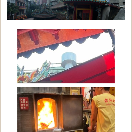
產品燒金實況嗎？
請前往【型號H16-S】產品影片