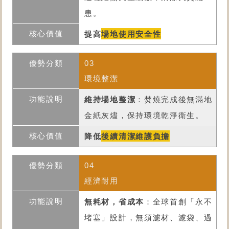
患。
提高
場地使用安全性
03
環境整潔
維持場地整潔
：焚燒完成後無滿地
金紙灰燼，保持環境乾淨衛生。
降低
後續清潔維護負擔
04
經濟耐用
無耗材，省成本
：全球首創「永不
堵塞」設計，無須濾材、濾袋、過