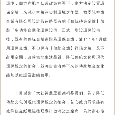
環境，廟方亦配合低碳政策宣導下，廟方決定
設置環
保金爐
，來減少空氣污染對環境之衝擊，故
委託神爐
企業有限公司設計監造將既有的【
傳統磚造金爐
】加
裝「多功能自動化
環保設備
」乙式
。增設環保設備
後，既有的
傳統金爐進階為環保金爐
，於111年1月啟
用環保金爐。不但保有【
傳統金爐
】祥瑞之氣，又不
占用空間，改善當地生活品質，降低傳統文化與現代
環保觀念的衝突，並將自古流傳下來的傳統燒金文化
能加以維護及繼續傳承。
非常感謝「大社神農里福德祠委員們」
為了降低
傳統文化與現代環保觀念的衝突，苦心致力尋求能
有
效降低金紙燃燒後煙塵排放污染之廠商
，為此盡心盡