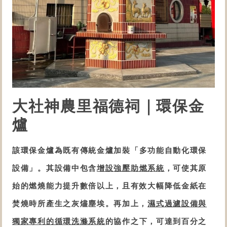
大社神農里福德祠
｜環保金
爐
該
環保金爐
為既有傳統金爐加裝「
多功能自動化
環保
設備
」。
其設備中包含
增設
強壓助燃系統
，可
使其原
始的燃燒能力提升數倍以上，且有效大幅降低金紙在
焚燒時所產生之灰燼塵埃。再加上，
濕式過濾設備與
獨家專利的循環洗滌系統
的協作之下，
可達到百分之