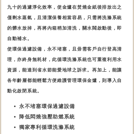
九十的過濾淨化效率，使
金爐
在焚燒金紙後排放出之
僅剩水蒸氣，且清潔保養相當容易，只需將
洗滌系統
的
髒水放掉，再將內箱稍加清洗，關水閥啟動後，即
自動補水。
使
環保過濾設備
，
永不堵塞，且毋需客戶自行登高清
理，亦終身無耗材，此
循環
洗滌系統
也
可重複利用水
資源，能達到省水節能愛地球之訴求。再加上，能讓
各年齡層都能輕鬆方便維護管理
環保金爐
，則導入自
動化啟閉系統。
永不堵塞環保過濾設備
降低悶燒強壓助燃系統
獨家專利循環洗滌系統