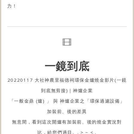
力！
一鏡到底
20220117 大社神農里福德祠環保金爐燒金影片(一鏡
到底無剪接)｜神爐企業
「一般金鼎 (爐) 」 與 神爐企業之「環保過濾設備」
加裝前、後的差異
無意間，看到這次開爐有加裝前、後的燒金實況對
比，給您們過目。. > ~ < .