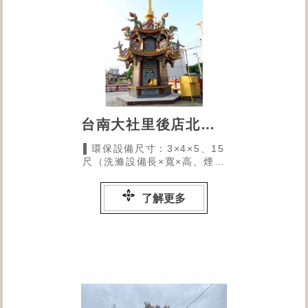
台南大社里後店北極殿
▌環保設備尺寸：3×4×5、15
尺（洗滌設備長×寬×高、煙塵
過濾器煙囪高）
了解更多