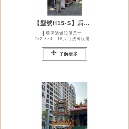
【型號H15-S】后里墩東里福德祠的環保金爐
▌環保過濾設備尺寸：
2×2.5×4、15尺（洗滌設備長
×寬×高、煙塵過濾器煙囪高）
了解更多