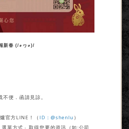
春 (/◕ヮ◕)/
成不便．函請見諒。
官方LINE！（
ID：@shenlu
）
、選單方式」取得您要的資訊（如:公司