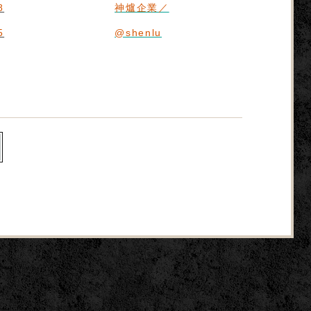
8
神爐企業／
5
@shenlu