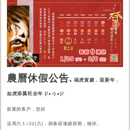
農曆休假公告.
福虎賀歲．迎新年．
如虎添翼旺全年 (/◕ヮ◕)/
親愛的客戶，您好
這周六１/22(六)，因春節連續假期，補班。