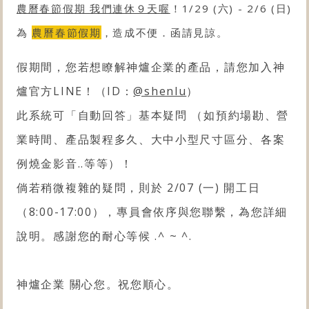
農曆春節假期 我們連休９天喔
！1/29 (六) - 2/6 (日)
為
農曆春節假期
，造成不便．函請見諒。
假期間，您若想瞭解神爐企業的產品，請您
加入神
爐官方LINE！（ID：
@shenlu
）
此系統可「自動回答」基本疑問 （如預約場勘、營
業時間、產品製程多久、大中小型尺寸區分、各案
例燒金影音..等等
）！
倘若稍微複雜的疑問，則於 2/07 (
一) 開工日
（8:00-17:00），
專員會依序與您聯繫
，為您詳細
說明。
感謝您的耐心等候
.^ ~ ^.
神爐企業 關心您。祝您順心。