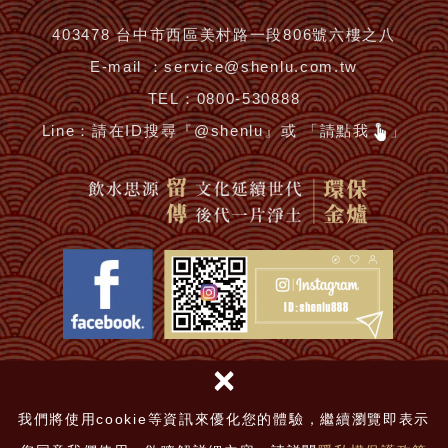
403478 台中市西區美村路一段806號六樓之八
E-mail ：
service@shenlu.com.tw
TEL：
0800-530888
Line：
請在ID搜尋『@shenlu』或 「請點我
」
×
鴻安法律事務所-吳于安律師擔任常年律師顧問
神爐企業有限公司 © 2018
|
網頁設計 │ 新視野
我們將使用cookie等資訊來優化您的體驗，繼續瀏覽即表示