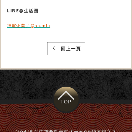
LINE@生活圈
神爐企業／@shenlu
回上一頁
TOP
403478 台中市西區美村路一段806號六樓之八